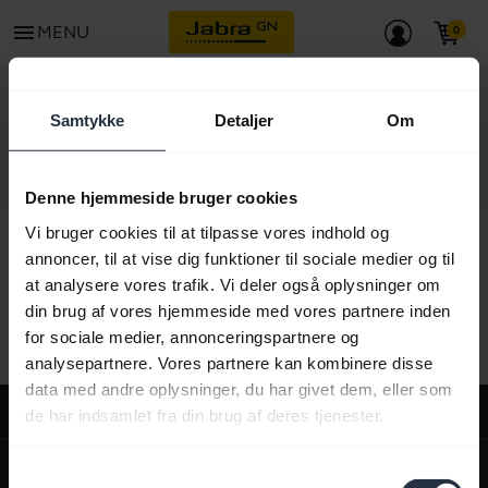
menu
MENU
KONTAKT
Samtykke
Detaljer
Om
Denne hjemmeside bruger cookies
Vi bruger cookies til at tilpasse vores indhold og
annoncer, til at vise dig funktioner til sociale medier og til
at analysere vores trafik. Vi deler også oplysninger om
Alt supportindhold
din brug af vores hjemmeside med vores partnere inden
for sociale medier, annonceringspartnere og
analysepartnere. Vores partnere kan kombinere disse
data med andre oplysninger, du har givet dem, eller som
Support
de har indsamlet fra din brug af deres tjenester.
expand_more
Om os
Samtykkevalg