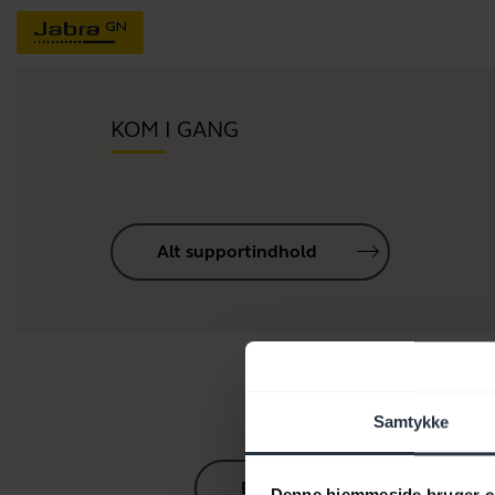
KOM I GANG
Alt supportindhold
R
Samtykke
Bluetooth parringsguide
Denne hjemmeside bruger c