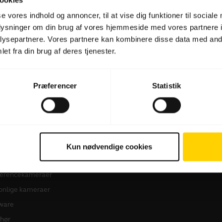
se vores indhold og annoncer, til at vise dig funktioner til sociale
oplysninger om din brug af vores hjemmeside med vores partnere i
Software og apps
ysepartnere. Vores partnere kan kombinere disse data med andr
et fra din brug af deres tjenester.
Præferencer
Statistik
 produkter
Sådan køber du
dset
Forhandlere til Erhverv
Kun nødvendige cookies
kerphones
Distributører
erencekameraer
onlige kameraer
ware
ehør