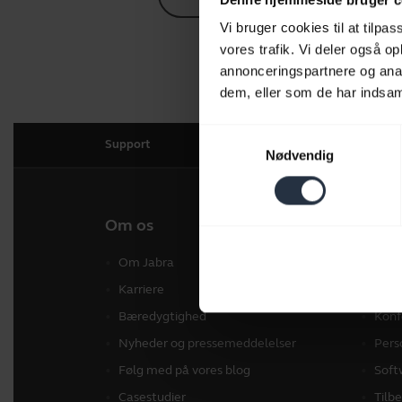
Vi bruger cookies til at tilpas
vores trafik. Vi deler også 
annonceringspartnere og anal
dem, eller som de har indsaml
Samtykkevalg
Support
Nødvendig
Om os
Vores
Om Jabra
Hea
Karriere
Spea
Bæredygtighed
Konf
Nyheder og pressemeddelelser
Pers
Følg med på vores blog
Soft
Casestudier
Tilb