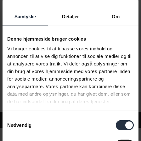
Samtykke
Detaljer
Om
Ofte stillede spørgsmål
Denne hjemmeside bruger cookies
Produktdokumenter
Vi bruger cookies til at tilpasse vores indhold og
annoncer, til at vise dig funktioner til sociale medier og til
at analysere vores trafik. Vi deler også oplysninger om
Videoer
din brug af vores hjemmeside med vores partnere inden
for sociale medier, annonceringspartnere og
analysepartnere. Vores partnere kan kombinere disse
Software og apps
data med andre oplysninger, du har givet dem, eller som
de har indsamlet fra din brug af deres tjenester.
Samtykkevalg
Support
Nødvendig