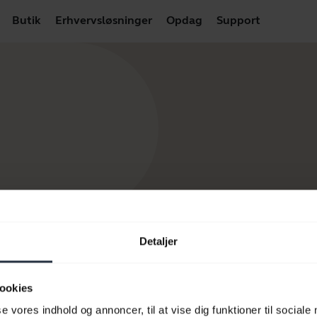
Butik
Erhvervsløsninger
Opdag
Support
Detaljer
ookies
se vores indhold og annoncer, til at vise dig funktioner til sociale
 produkter
Sådan køber du