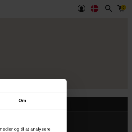
search
Om
 medier og til at analysere
Kontakt os