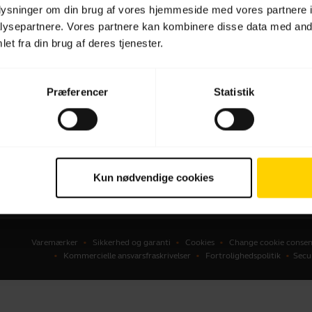
oplysninger om din brug af vores hjemmeside med vores partnere i
dset
Forhandlere til Erhverv
ysepartnere. Vores partnere kan kombinere disse data med andr
et fra din brug af deres tjenester.
kerphones
Distributører
erencekameraer
onlige kameraer
Præferencer
Statistik
ware
ehør
Kun nødvendige cookies
Varemærker
Sikkerhed og garanti
Cookies
Change cookie consen
Kommercielle ansvarsfraskrivelser
Fortrolighedspolitik
Secu