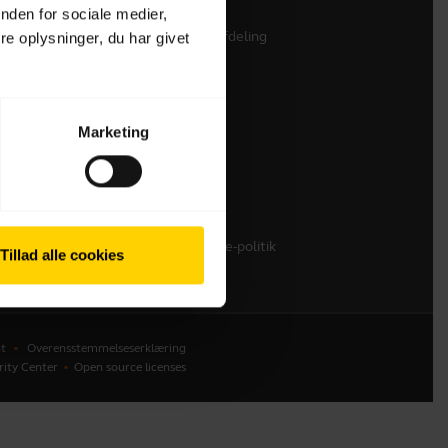
nden for sociale medier,
Kontakt vores salgsafdeling
e oplysninger, du har givet
Kontakt Support
Onlinebutik Support
Tilmeld dit produkt
Marketing
Udviklerprogram
Partnerprogram
Garanti & service
Enterprises End-of-Life-politik
Tillad alle cookies
t
Overensstemmelseserklæring
rity Center
Open source licenses