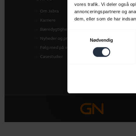
vores trafik. Vi deler også 
Om Jabra
Hea
annonceringspartnere og anal
dem, eller som de har indsaml
Karriere
Spea
Bæredygtighed
Konf
Samtykkevalg
Nyheder og pressemeddelelser
Pers
Nødvendig
Følg med på vores blog
Soft
Casestudier
Tilb