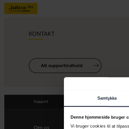
KONTAKT
Alt supportindhold
Samtykke
Support
Denne hjemmeside bruger c
Vi bruger cookies til at tilpas
Om os
Vores