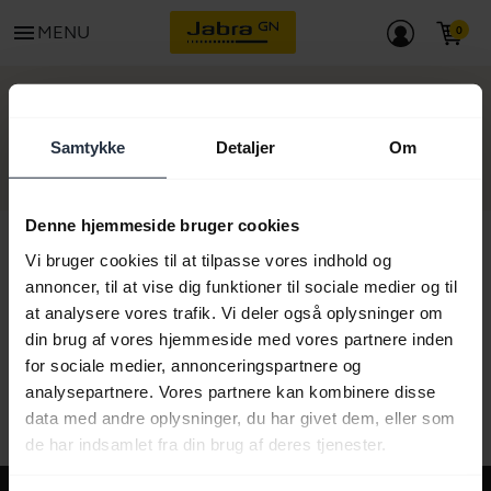
menu
MENU
KOM I GANG
Samtykke
Detaljer
Om
Denne hjemmeside bruger cookies
Vi bruger cookies til at tilpasse vores indhold og
annoncer, til at vise dig funktioner til sociale medier og til
Alt supportindhold
at analysere vores trafik. Vi deler også oplysninger om
din brug af vores hjemmeside med vores partnere inden
for sociale medier, annonceringspartnere og
analysepartnere. Vores partnere kan kombinere disse
Ressourcer til at komme i gang
data med andre oplysninger, du har givet dem, eller som
de har indsamlet fra din brug af deres tjenester.