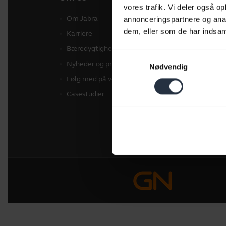
vores trafik. Vi deler også 
Om Jabra
Hea
annonceringspartnere og anal
dem, eller som de har indsaml
Karriere
Spea
Bæredygtighed
Konf
Samtykkevalg
Nyheder og pressemeddelelser
Pers
Nødvendig
Følg med på vores blog
Soft
Casestudier
Tilb