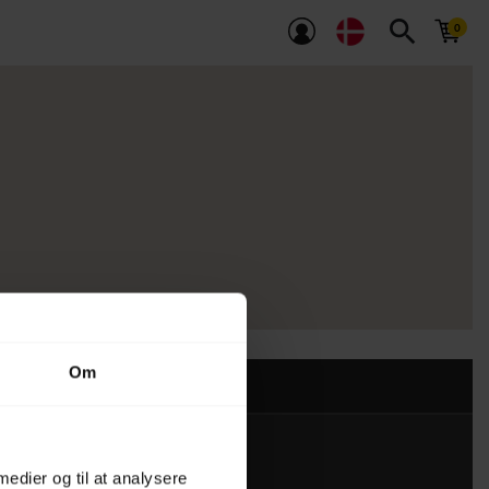
search
Om
 medier og til at analysere
Kontakt os