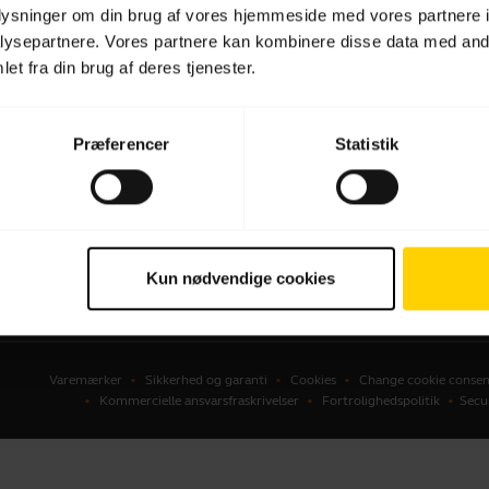
oplysninger om din brug af vores hjemmeside med vores partnere i
dset
Forhandlere til Erhverv
ysepartnere. Vores partnere kan kombinere disse data med andr
et fra din brug af deres tjenester.
kerphones
Distributører
erencekameraer
onlige kameraer
Præferencer
Statistik
ware
ehør
Kun nødvendige cookies
Varemærker
Sikkerhed og garanti
Cookies
Change cookie consen
Kommercielle ansvarsfraskrivelser
Fortrolighedspolitik
Secu