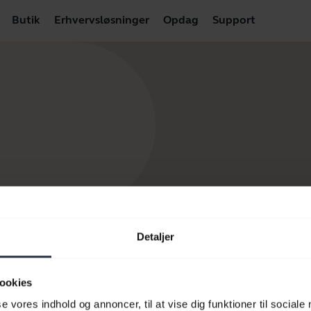
Butik
Erhvervsløsninger
Opdag
Support
Detaljer
ookies
se vores indhold og annoncer, til at vise dig funktioner til sociale
 produkter
Sådan køber du