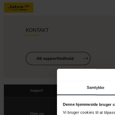
KONTAKT
Alt supportindhold
Samtykke
Support
Denne hjemmeside bruger c
Vi bruger cookies til at tilpas
Om os
Vores