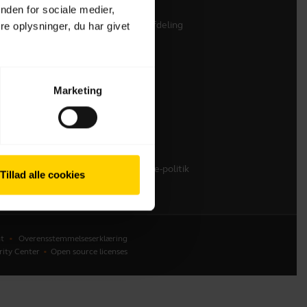
nden for sociale medier,
Kontakt vores salgsafdeling
e oplysninger, du har givet
Kontakt Support
Onlinebutik Support
Tilmeld dit produkt
Marketing
Udviklerprogram
Partnerprogram
Garanti & service
Enterprises End-of-Life-politik
Tillad alle cookies
t
Overensstemmelseserklæring
rity Center
Open source licenses