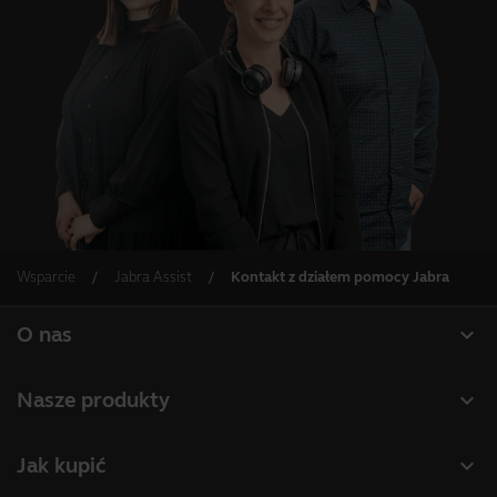
Wsparcie
Jabra Assist
Kontakt z działem pomocy Jabra
expand_more
O nas
O firmie Jabra
expand_more
Nasze produkty
Praca
Zestawy słuchawkowe
expand_more
Jak kupić
Wiadomości i komunikaty prasowe
Zestawy głośnomówiące