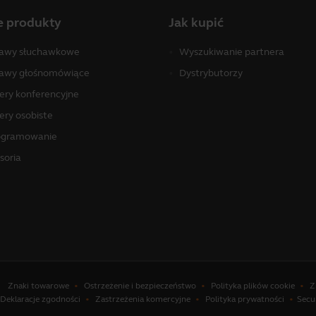
e produkty
Jak kupić
awy słuchawkowe
Wyszukiwanie partnera
awy głośnomówiące
Dystrybutorzy
ry konferencyjne
ry osobiste
ogramowanie
soria
Znaki towarowe
Ostrzeżenie i bezpieczeństwo
Polityka plików cookie
Z
Deklaracje zgodności
Zastrzeżenia komercyjne
Polityka prywatności
Secu