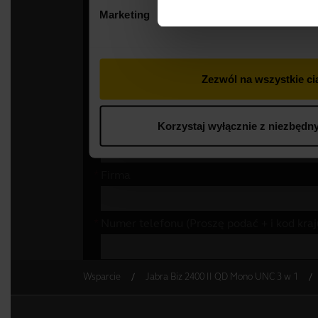
Wsparcie
Jabra Biz 2400 II QD Mono UNC 3 w 1