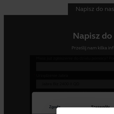
Napisz do na
Napisz do
Prześlij nam kilka in