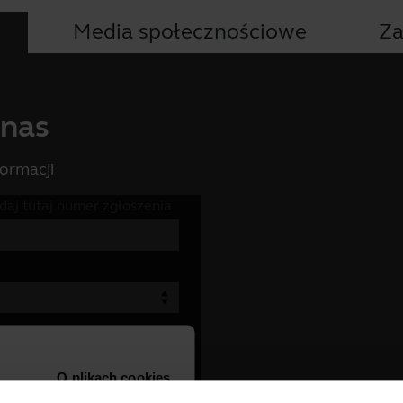
s
Media społecznościowe
Za
 nas
formacji