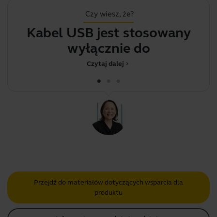
Czy wiesz, że?
Kabel USB jest stosowany
wyłącznie do łado
Czytaj dalej
chevron_right
Przejdź do materiałów dotyczących wsparcia dla
produktu