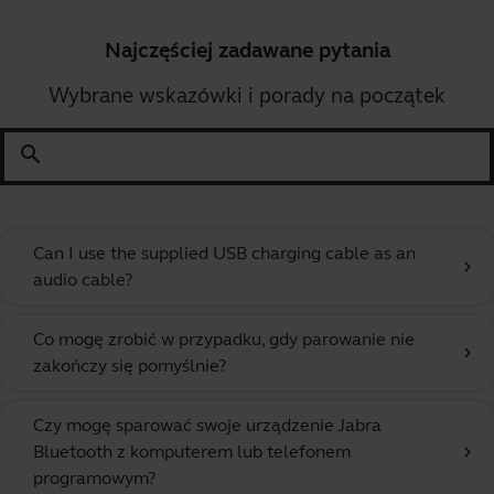
Najczęściej zadawane pytania
Wybrane wskazówki i porady na początek
search
Can I use the supplied USB charging cable as an
chevron_right
audio cable?
Co mogę zrobić w przypadku, gdy parowanie nie
chevron_right
zakończy się pomyślnie?
Czy mogę sparować swoje urządzenie Jabra
Bluetooth z komputerem lub telefonem
chevron_right
programowym?