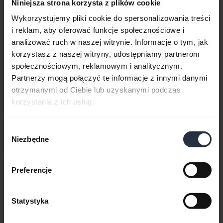
Niniejsza strona korzysta z plików cookie
Wykorzystujemy pliki cookie do spersonalizowania treści
i reklam, aby oferować funkcje społecznościowe i
analizować ruch w naszej witrynie. Informacje o tym, jak
Dokumenty dotyczące produktów
korzystasz z naszej witryny, udostępniamy partnerom
społecznościowym, reklamowym i analitycznym.
Partnerzy mogą połączyć te informacje z innymi danymi
Podręcznik użytkownika
otrzymanymi od Ciebie lub uzyskanymi podczas
expand_more
Polski
korzystania z ich usług.
Pobierz
Wybór
1.55 MB - pdf
Niezbędne
zgody
Skrócona instrukcja obsługi
Preferencje
Ameryka Północna (wiele języków)
Statystyka
Pobierz