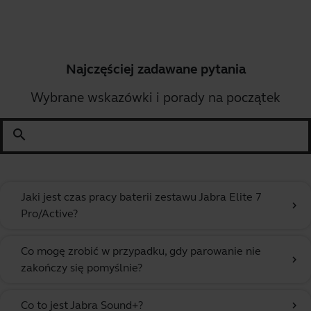
Najczęściej zadawane pytania
Wybrane wskazówki i porady na początek
search
Jaki jest czas pracy baterii zestawu Jabra Elite 7
chevron_right
Pro/Active?
Co mogę zrobić w przypadku, gdy parowanie nie
chevron_right
zakończy się pomyślnie?
Co to jest Jabra Sound+?
chevron_right