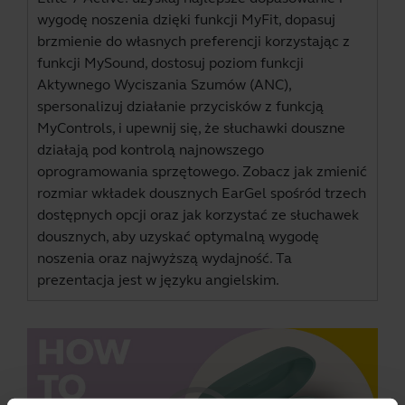
wygodę noszenia dzięki funkcji MyFit, dopasuj
brzmienie do własnych preferencji korzystając z
funkcji MySound, dostosuj poziom funkcji
Aktywnego Wyciszania Szumów (ANC),
spersonalizuj działanie przycisków z funkcją
MyControls, i upewnij się, że słuchawki douszne
działają pod kontrolą najnowszego
oprogramowania sprzętowego. Zobacz jak zmienić
rozmiar wkładek dousznych EarGel spośród trzech
dostępnych opcji oraz jak korzystać ze słuchawek
dousznych, aby uzyskać optymalną wygodę
noszenia oraz najwyższą wydajność. Ta
prezentacja jest w języku angielskim.