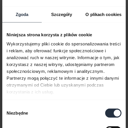
Zgoda
Szczegóły
O plikach cookies
Niniejsza strona korzysta z plików cookie
Wykorzystujemy pliki cookie do spersonalizowania treści
Jak sparować i połączyć urządzenie Jabra
i reklam, aby oferować funkcje społecznościowe i
Elite 7 Active
analizować ruch w naszej witrynie. Informacje o tym, jak
Dowiedz się więcej o parowaniu zestawu
korzystasz z naszej witryny, udostępniamy partnerom
słuchawkowego Jabra Elite 7 Active ze
społecznościowym, reklamowym i analitycznym.
smartfonem, urządzeniem mobilnym lub
Partnerzy mogą połączyć te informacje z innymi danymi
tabletem. Pobierz aplikację
Jabra Sound+
, aby
otrzymanymi od Ciebie lub uzyskanymi podczas
dostosować ustawienia funkcji MyFit, MySound,
korzystania z ich usług.
ANC, HearThrough i MyControls. Ta prezentacja
jest w języku angielskim.
Wybór
Niezbędne
zgody