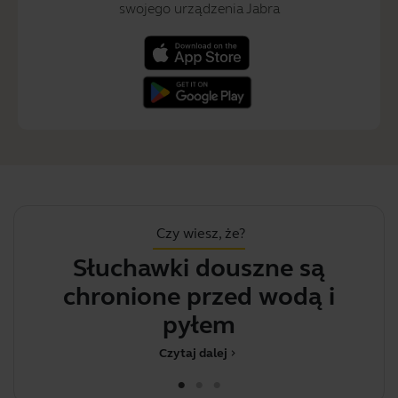
swojego urządzenia Jabra
Czy wiesz, że?
Słuchawki douszne są
Mo
chronione przed wodą i
pyłem
Czytaj dalej
chevron_right