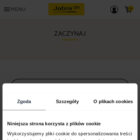
menu
MENU
ZACZYNAJ
Wszystkie materiały pomocy technicznej
Zgoda
Szczegóły
O plikach cookies
Zasoby na początek
Niniejsza strona korzysta z plików cookie
Wykorzystujemy pliki cookie do spersonalizowania treści
Przewodnik po parowaniu urządzeń Bluetooth