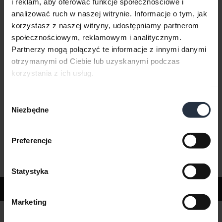
i reklam, aby oferować funkcje społecznościowe i
analizować ruch w naszej witrynie. Informacje o tym, jak
korzystasz z naszej witryny, udostępniamy partnerom
Najczęściej zadawane pytania
społecznościowym, reklamowym i analitycznym.
Partnerzy mogą połączyć te informacje z innymi danymi
otrzymanymi od Ciebie lub uzyskanymi podczas
Dokumenty dotyczące produktów
korzystania z ich usług.
Wybór
Filmy
Niezbędne
zgody
Preferencje
Oprogramowanie i aplikacje
Statystyka
Wsparcie
Marketing