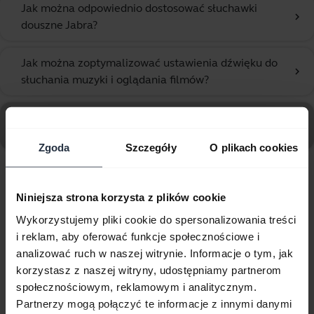
Jak można odpowiednio dostosować słuchawki
chevron_right
douszne Jabra?
Jak można zoptymalizować ustawienia dźwięku do
chevron_right
słuchania muzyki i oglądania filmów?
Przejdź do wszystkich często zadawanych pytań
dotyczących Jabra Elite 8 Active Gen 2 - Coral
Zgoda
Szczegóły
O plikach cookies
Wyświetlanie 10 z 10
Niniejsza strona korzysta z plików cookie
Wykorzystujemy pliki cookie do spersonalizowania treści
i reklam, aby oferować funkcje społecznościowe i
analizować ruch w naszej witrynie. Informacje o tym, jak
korzystasz z naszej witryny, udostępniamy partnerom
Dokumenty dotyczące produktów
społecznościowym, reklamowym i analitycznym.
Partnerzy mogą połączyć te informacje z innymi danymi