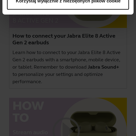
Korzystaj wyłącznie z niezbędnych plików cookie
How to connect your Jabra Elite 8 Active
Gen 2 earbuds
Learn how to connect to your Jabra Elite 8 Active
Gen 2 earbuds with a smartphone, mobile device,
or tablet. Remember to download
Jabra Sound+
to personalize your settings and optimize
performance.