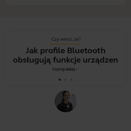
Czy wiesz, że?
Jak profile Bluetooth
obsługują funkcje urządzenia
Jab
Czytaj dalej
chevron_right