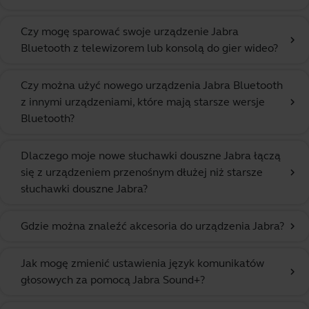
Czy mogę sparować swoje urządzenie Jabra
chevron_right
Bluetooth z telewizorem lub konsolą do gier wideo?
Czy można użyć nowego urządzenia Jabra Bluetooth
z innymi urządzeniami, które mają starsze wersje
chevron_right
Bluetooth?
Dlaczego moje nowe słuchawki douszne Jabra łączą
się z urządzeniem przenośnym dłużej niż starsze
chevron_right
słuchawki douszne Jabra?
Gdzie można znaleźć akcesoria do urządzenia Jabra?
chevron_right
Jak mogę zmienić ustawienia język komunikatów
chevron_right
głosowych za pomocą Jabra Sound+?