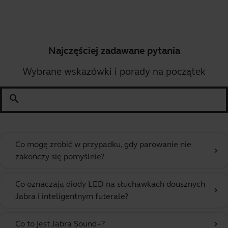
Najczęściej zadawane pytania
Wybrane wskazówki i porady na początek
search
Co mogę zrobić w przypadku, gdy parowanie nie
chevron_right
zakończy się pomyślnie?
Co oznaczają diody LED na słuchawkach dousznych
chevron_right
Jabra i inteligentnym futerale?
Co to jest Jabra Sound+?
chevron_right