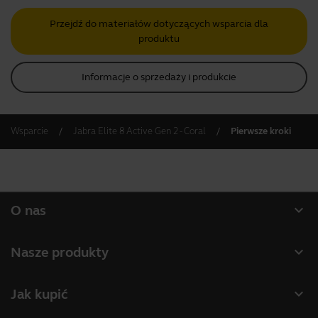
Przejdź do materiałów dotyczących wsparcia dla
produktu
Informacje o sprzedaży i produkcie
Wsparcie
Jabra Elite 8 Active Gen 2 - Coral
Pierwsze kroki
expand_more
O nas
O firmie Jabra
expand_more
Nasze produkty
Praca
Zestawy słuchawkowe
expand_more
Jak kupić