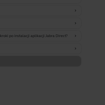
chevron_right
chevron_right
i po instalacji aplikacji Jabra Direct?
chevron_right
chevron_right