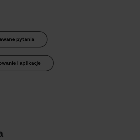
dawane pytania
anie i aplikacje
a