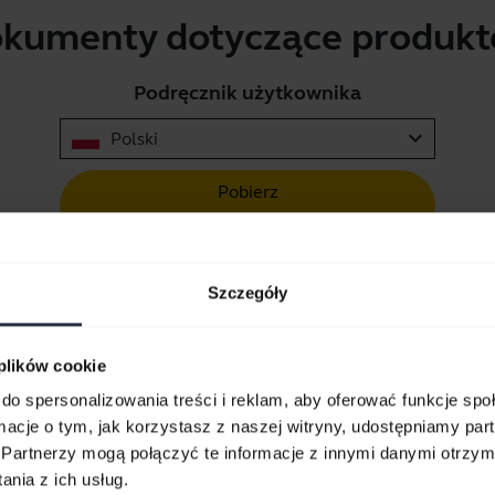
kumenty dotyczące produk
Podręcznik użytkownika
expand_more
Polski
Pobierz
2.67 MB - pdf
Szczegóły
Przejdź do wszystkich dokumentów dotyczących produktu
 plików cookie
do spersonalizowania treści i reklam, aby oferować funkcje sp
ormacje o tym, jak korzystasz z naszej witryny, udostępniamy p
Filmy
Partnerzy mogą połączyć te informacje z innymi danymi otrzym
nia z ich usług.