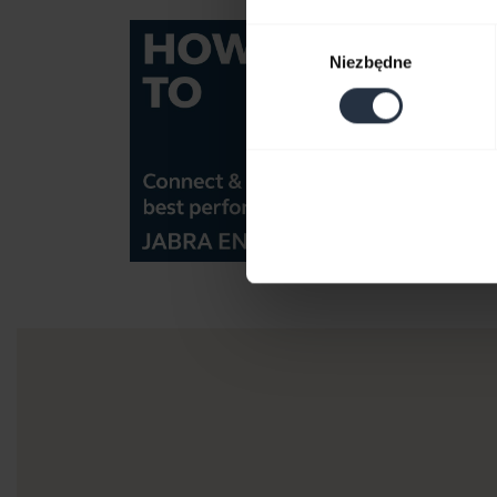
Wybór
Niezbędne
zgody