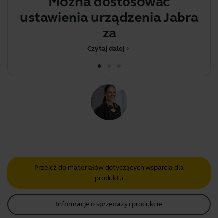
Można dostosować
E
ustawienia urządzenia Jabra
za pomoc
Czytaj dalej
chevron_right
Przejdź do materiałów dotyczących wsparcia dla
produktu
Informacje o sprzedaży i produkcie