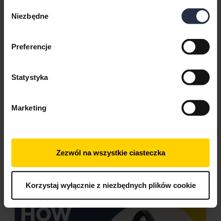
Wybór
Niezbędne
zgody
Preferencje
Statystyka
Jak podłączyć zestaw słuchawkowy Jabra
Engage 55 i uzyskać najlepszą wydajność
Marketing
Dowiedz się, jak podłączyć Jabra Engage 55 do
komputera. Nie zapomnij pobrać
Jabra Direct
, aby
dostosować dźwięk i ustawienia oraz
zaktualizować urządzenie dla najlepszej
Zezwól na wszystkie ciasteczka
wydajności. Ta prezentacja jest w języku
angielskim.
Korzystaj wyłącznie z niezbędnych plików cookie