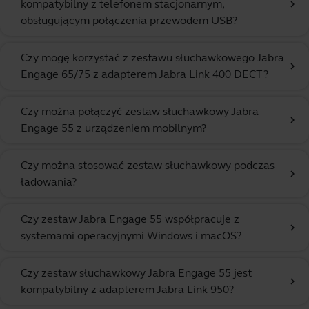
kompatybilny z telefonem stacjonarnym,
chevron_right
obsługującym połączenia przewodem USB?
Czy mogę korzystać z zestawu słuchawkowego Jabra
chevron_right
Engage 65/75 z adapterem Jabra Link 400 DECT?
Czy można połączyć zestaw słuchawkowy Jabra
chevron_right
Engage 55 z urządzeniem mobilnym?
Czy można stosować zestaw słuchawkowy podczas
chevron_right
ładowania?
Czy zestaw Jabra Engage 55 współpracuje z
chevron_right
systemami operacyjnymi Windows i macOS?
Czy zestaw słuchawkowy Jabra Engage 55 jest
chevron_right
kompatybilny z adapterem Jabra Link 950?