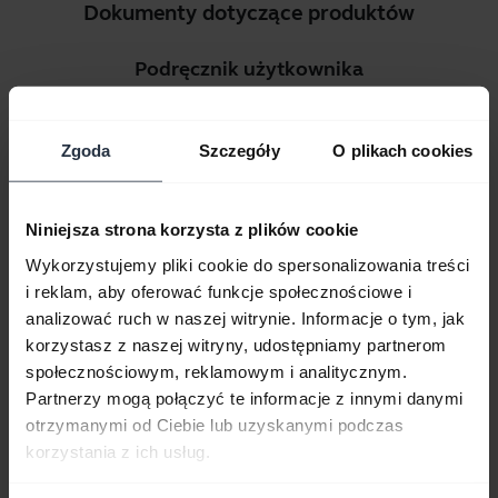
Dokumenty dotyczące produktów
Podręcznik użytkownika
expand_more
Polski
Zgoda
Szczegóły
O plikach cookies
Pobierz
2.67 MB - pdf
Niniejsza strona korzysta z plików cookie
Wykorzystujemy pliki cookie do spersonalizowania treści
Przejdź do wszystkich dokumentów dotyczących produktu
i reklam, aby oferować funkcje społecznościowe i
analizować ruch w naszej witrynie. Informacje o tym, jak
korzystasz z naszej witryny, udostępniamy partnerom
społecznościowym, reklamowym i analitycznym.
Filmy
Partnerzy mogą połączyć te informacje z innymi danymi
otrzymanymi od Ciebie lub uzyskanymi podczas
korzystania z ich usług.