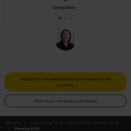
Czytaj dalej
chevron_right
Przejdź do materiałów dotyczących wsparcia dla
produktu
Informacje o sprzedaży i produkcie
Wsparcie
Jabra Engage 55 SE - USB-A MS Mono (Include Stand)
Pierwsze kroki