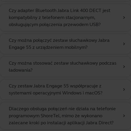
Czy adapter Bluetooth Jabra Link 400 DECT jest
kompatybilny z telefonem stacjonarnym,
chevron_right
obsługującym połączenia przewodem USB?
Czy można połączyć zestaw słuchawkowy Jabra
chevron_right
Engage 55 z urządzeniem mobilnym?
Czy można stosować zestaw słuchawkowy podczas
chevron_right
ładowania?
Czy zestaw Jabra Engage 55 współpracuje z
chevron_right
systemami operacyjnymi Windows i macOS?
Dlaczego obsługa połączeń nie działa na telefonie
programowym ShoreTel, mimo że wykonano
chevron_right
zalecane kroki po instalacji aplikacji Jabra Direct?