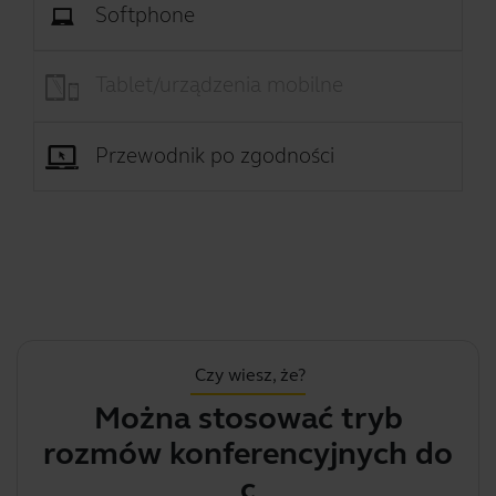
Softphone
Tablet/urządzenia mobilne
Przewodnik po zgodności
Czy wiesz, że?
Można stosować tryb
Z
rozmów konferencyjnych do
celó