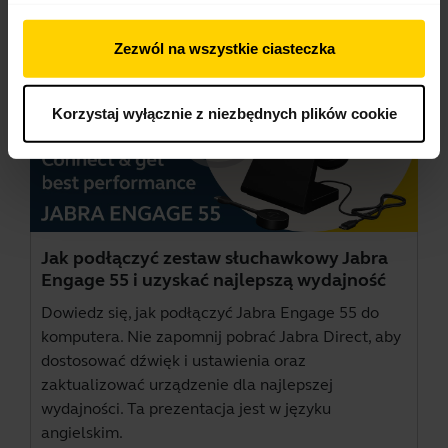
Zezwól na wszystkie ciasteczka
Korzystaj wyłącznie z niezbędnych plików cookie
Jak podłączyć zestaw słuchawkowy Jabra
Engage 55 i uzyskać najlepszą wydajność
Dowiedz się, jak podłączyć Jabra Engage 55 do
komputera. Nie zapomnij pobrać
Jabra Direct
, aby
dostosować dźwięk i ustawienia oraz
zaktualizować urządzenie dla najlepszej
wydajności. Ta prezentacja jest w języku
angielskim.