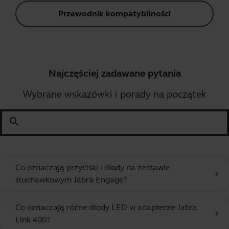
Przewodnik kompatybilności
Najczęściej zadawane pytania
Wybrane wskazówki i porady na początek
search
Co oznaczają przyciski i diody na zestawie
chevron_right
słuchawkowym Jabra Engage?
Co oznaczają różne diody LED w adapterze Jabra
chevron_right
Link 400?