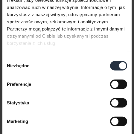
i reklam, aby oferować funkcje społecznościowe i
analizować ruch w naszej witrynie. Informacje o tym, jak
korzystasz z naszej witryny, udostępniamy partnerom
społecznościowym, reklamowym i analitycznym.
Dokumenty dotyczące produktów
Partnerzy mogą połączyć te informacje z innymi danymi
otrzymanymi od Ciebie lub uzyskanymi podczas
Podręcznik użytkownika
korzystania z ich usług.
expand_more
Polski
Wybór
Niezbędne
zgody
Pobierz
2.69 MB - pdf
Preferencje
Przejdź do wszystkich dokumentów dotyczących produktu
Statystyka
Marketing
Filmy