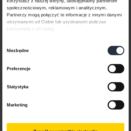
korzystasz z naszej witryny, udostępniamy partnerom
0.30 MB - pdf
społecznościowym, reklamowym i analitycznym.
Partnerzy mogą połączyć te informacje z innymi danymi
otrzymanymi od Ciebie lub uzyskanymi podczas
Przejdź do wszystkich dokumentów dotyczących produktu
korzystania z ich usług.
Wybór
Niezbędne
Filmy
zgody
Preferencje
Statystyka
Marketing