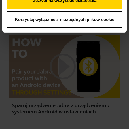
Zezwól na wszystkie ciasteczka
Sparuj urządzenie Jabra z urządzeniem z s
systemem Android poprzez menu
rozwijane
Korzystaj wyłącznie z niezbędnych plików cookie
Sparuj urządzenie Jabra z urządzeniem z
systemem Android w ustawieniach