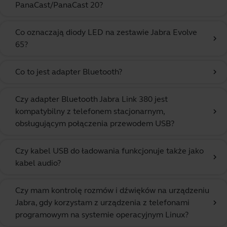
PanaCast/PanaCast 20?
Co oznaczają diody LED na zestawie Jabra Evolve
chevron_right
65?
Co to jest adapter Bluetooth?
chevron_right
Czy adapter Bluetooth Jabra Link 380 jest
kompatybilny z telefonem stacjonarnym,
chevron_right
obsługującym połączenia przewodem USB?
Czy kabel USB do ładowania funkcjonuje także jako
chevron_right
kabel audio?
Czy mam kontrolę rozmów i dźwięków na urządzeniu
Jabra, gdy korzystam z urządzenia z telefonami
chevron_right
programowym na systemie operacyjnym Linux?