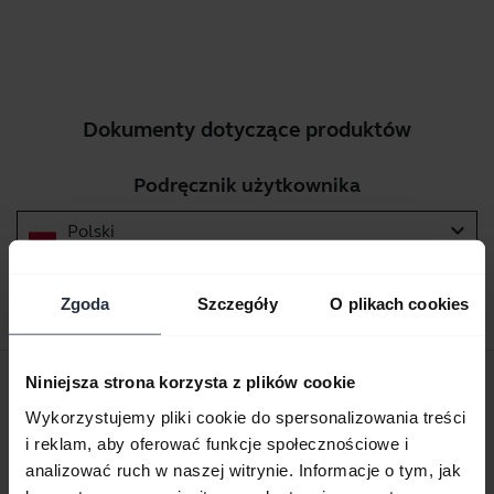
Dokumenty dotyczące produktów
Podręcznik użytkownika
expand_more
Polski
Pobierz
Zgoda
Szczegóły
O plikach cookies
2.11 MB - pdf
Skrócona instrukcja obsługi
Niniejsza strona korzysta z plików cookie
Wykorzystujemy pliki cookie do spersonalizowania treści
Angielski
i reklam, aby oferować funkcje społecznościowe i
analizować ruch w naszej witrynie. Informacje o tym, jak
Pobierz