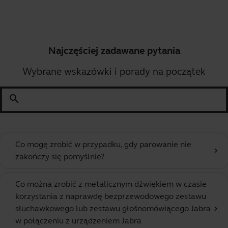
Najczęściej zadawane pytania
Wybrane wskazówki i porady na początek
search
Co mogę zrobić w przypadku, gdy parowanie nie
chevron_right
zakończy się pomyślnie?
Co można zrobić z metalicznym dźwiękiem w czasie
korzystania z naprawdę bezprzewodowego zestawu
słuchawkowego lub zestawu głośnomówiącego Jabra
chevron_right
w połączeniu z urządzeniem Jabra