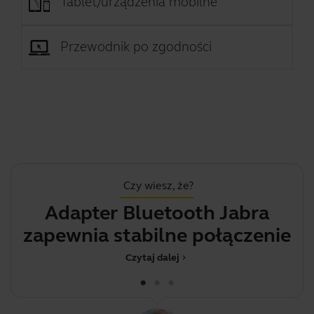
Tablet/urządzenia mobilne
Przewodnik po zgodności
Czy wiesz, że?
Adapter Bluetooth Jabra
J
zapewnia stabilne połączenie
pomięd
Czytaj dalej
chevron_right