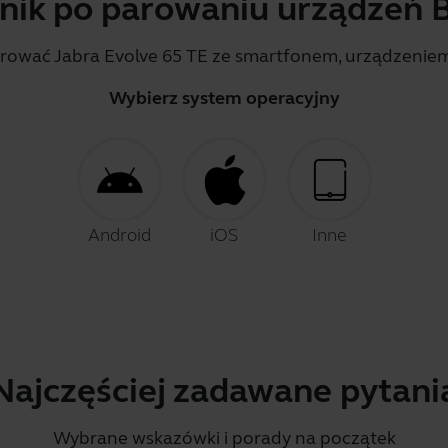
ik po parowaniu urządzeń 
parować Jabra Evolve 65 TE ze smartfonem, urządzenie
Wybierz system operacyjny
Android
iOS
Inne
Najczęściej zadawane pytani
Wybrane wskazówki i porady na początek