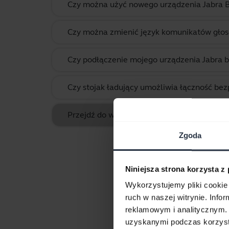
Czy można użyć nowego urządzenia Jabra Bl
Czy można zmienić język komunikatów głos
Czy podłączenie mojego urządzenia Jabra 
Czy stojak ładujący umożliwia łączność
Przejdź do wszystkich często zadawanych p
Zgoda
Niniejsza strona korzysta z
Wykorzystujemy pliki cookie 
ruch w naszej witrynie. Inf
reklamowym i analitycznym. 
Do
uzyskanymi podczas korzysta