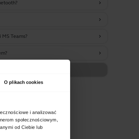
uetooth?
chevron_right
chevron_right
ji MS Teams?
chevron_right
em?
chevron_right
de Stand)
O plikach cookies
ołecznościowe i analizować
artnerom społecznościowym,
anymi od Ciebie lub
tów