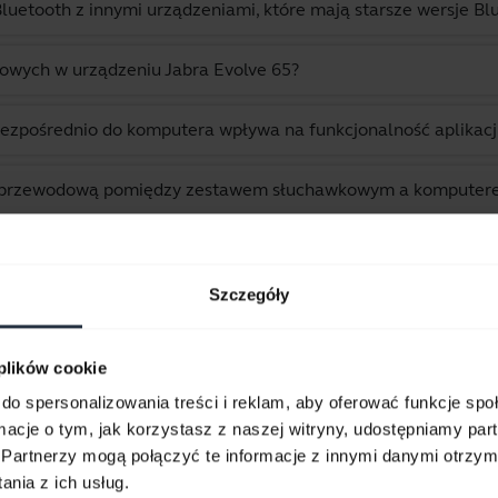
uetooth z innymi urządzeniami, które mają starsze wersje Bl
owych w urządzeniu Jabra Evolve 65?
bezpośrednio do komputera wpływa na funkcjonalność aplikac
 bezprzewodową pomiędzy zestawem słuchawkowym a komputer
ytań dotyczących Jabra Evolve 65 TE - USB-A UC Stereo (Inclu
Szczegóły
Wyświetlanie 10 z 10
 plików cookie
do spersonalizowania treści i reklam, aby oferować funkcje sp
ormacje o tym, jak korzystasz z naszej witryny, udostępniamy p
Partnerzy mogą połączyć te informacje z innymi danymi otrzym
kumenty dotyczące produk
nia z ich usług.