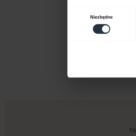
Wybór
Niezbędne
zgody
Op