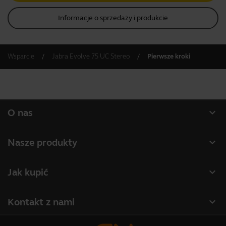
produktu
Informacje o sprzedaży i produkcie
Wsparcie
Jabra Evolve 75 UC Stereo
Pierwsze kroki
expand_more
O nas
O firmie Jabra
expand_more
Nasze produkty
Praca
Zestawy słuchawkowe
expand_more
Jak kupić
Wiadomości i komunikaty prasowe
Zestawy głośnomówiące
Wyszukiwanie partnera
Przeczytaj nasz blog
expand_more
Kontakt z nami
Kamery konferencyjne