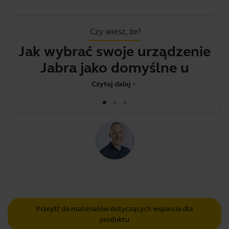
Czy wiesz, że?
Jak wybrać swoje urządzenie
Jabra jako domyślne
urządzen
Czytaj dalej
chevron_right
Przejdź do materiałów dotyczących wsparcia dla