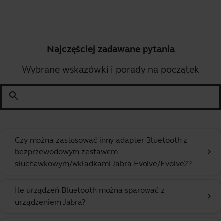
Najczęściej zadawane pytania
Wybrane wskazówki i porady na początek
search
Czy można zastosować inny adapter Bluetooth z
bezprzewodowym zestawem
chevron_right
słuchawkowym/wkładkami Jabra Evolve/Evolve2?
Ile urządzeń Bluetooth można sparować z
chevron_right
urządzeniem Jabra?