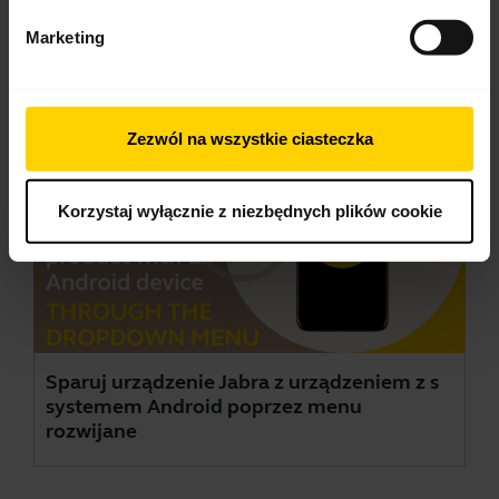
Marketing
Filmy
Zezwól na wszystkie ciasteczka
Korzystaj wyłącznie z niezbędnych plików cookie
Sparuj urządzenie Jabra z urządzeniem z s
systemem Android poprzez menu
rozwijane