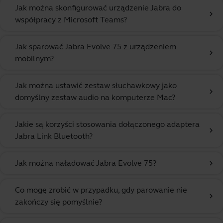
Jak można skonfigurować urządzenie Jabra do
chevron_right
współpracy z Microsoft Teams?
Jak sparować Jabra Evolve 75 z urządzeniem
chevron_right
mobilnym?
Jak można ustawić zestaw słuchawkowy jako
chevron_right
domyślny zestaw audio na komputerze Mac?
Jakie są korzyści stosowania dołączonego adaptera
chevron_right
Jabra Link Bluetooth?
Jak można naładować Jabra Evolve 75?
chevron_right
Co mogę zrobić w przypadku, gdy parowanie nie
chevron_right
zakończy się pomyślnie?