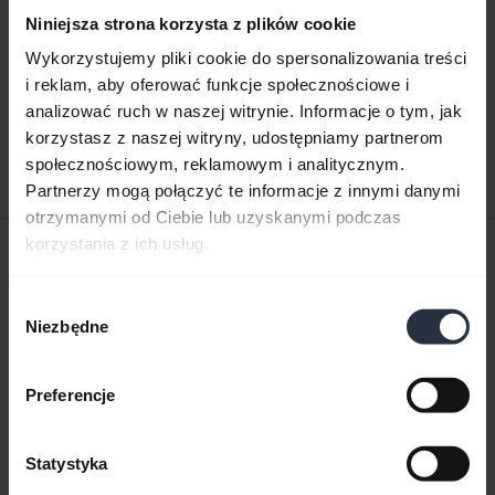
Niniejsza strona korzysta z plików cookie
Podręcznik użytkownika
Wykorzystujemy pliki cookie do spersonalizowania treści
i reklam, aby oferować funkcje społecznościowe i
expand_more
Polski
analizować ruch w naszej witrynie. Informacje o tym, jak
korzystasz z naszej witryny, udostępniamy partnerom
Pobierz
społecznościowym, reklamowym i analitycznym.
1.57 MB - pdf
Partnerzy mogą połączyć te informacje z innymi danymi
otrzymanymi od Ciebie lub uzyskanymi podczas
korzystania z ich usług.
Skrócona instrukcja obsługi
Angielski
Wybór
Niezbędne
zgody
Pobierz
0.33 MB - pdf
Preferencje
Przejdź do wszystkich dokumentów dotyczących produktu
Statystyka