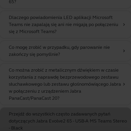
65?
Dlaczego powiadomienia LED aplikacji Microsoft
Teams nie zapalają się ani nie migają po połączeniu
chevron_right
się z Microsoft Teams?
Co mogę zrobić w przypadku, gdy parowanie nie
chevron_right
zakończy się pomyślnie?
Co można zrobić z metalicznym dźwiękiem w czasie
korzystania z naprawdę bezprzewodowego zestawu
słuchawkowego lub zestawu głośnomówiącego Jabra
chevron_right
w połączeniu z urządzeniem Jabra
PanaCast/PanaCast 20?
Przejdź do wszystkich często zadawanych pytań
dotyczących Jabra Evolve2 65 - USB-A MS Teams Stereo
- Black