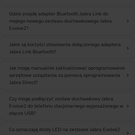
Gdzie znajdę adapter Bluetooth Jabra Link do
mojego nowego zestawu słuchawkowego Jabra
chevron_right
Evolve2?
Jakie są korzyści stosowania dołączonego adaptera
chevron_right
Jabra Link Bluetooth?
Jak mogę manualnie zaktualizować oprogramowanie
sprzętowe urządzenia za pomocą oprogramowania
chevron_right
Jabra Direct?
Czy mogę podłączyć zestaw słuchawkowy Jabra
Evolve2 do telefonu stacjonarnego wyposażonego w
chevron_right
złącze USB?
Co oznaczają diody LED na zestawie Jabra Evolve2
chevron_right