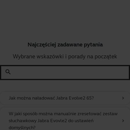
Najczęściej zadawane pytania
Wybrane wskazówki i porady na początek
search
Jak można naładować Jabra Evolve2 65?
chevron_right
W jaki sposób można manualnie zresetować zestaw
słuchawkowy Jabra Evovle2 do ustawień
chevron_right
domyślnych?