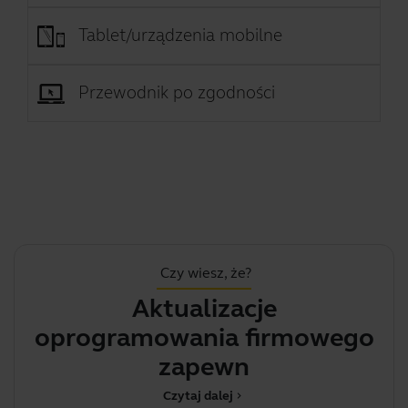
Tablet/urządzenia mobilne
Przewodnik po zgodności
Czy wiesz, że?
Aktualizacje
.
oprogramowania firmowego
zapewnią op
Czytaj dalej
chevron_right