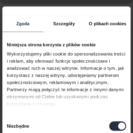
Wyświetlanie 10 z 10
Zgoda
Szczegóły
O plikach cookies
Niniejsza strona korzysta z plików cookie
Wykorzystujemy pliki cookie do spersonalizowania treści
Dokumenty dotyczące produktów
i reklam, aby oferować funkcje społecznościowe i
analizować ruch w naszej witrynie. Informacje o tym, jak
Podręcznik użytkownika
korzystasz z naszej witryny, udostępniamy partnerom
społecznościowym, reklamowym i analitycznym.
expand_more
Polski
Partnerzy mogą połączyć te informacje z innymi danymi
otrzymanymi od Ciebie lub uzyskanymi podczas
Pobierz
korzystania z ich usług.
3.22 MB - pdf
Wybór
Skrócona instrukcja obsługi
Niezbędne
zgody