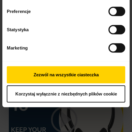
Angielski
Preferencje
Pobierz
0.50 MB - pdf
Statystyka
Marketing
Przejdź do wszystkich dokumentów dotyczących produktu
Filmy
Zezwól na wszystkie ciasteczka
Korzystaj wyłącznie z niezbędnych plików cookie