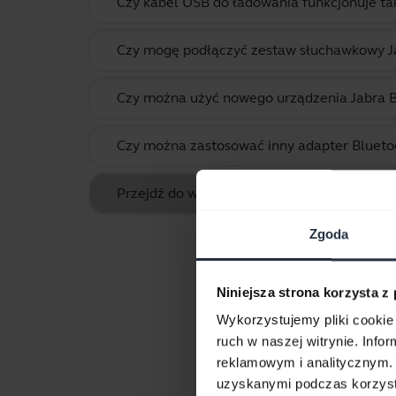
Czy kabel USB do ładowania funkcjonuje tak
Czy mogę podłączyć zestaw słuchawkowy J
Czy można użyć nowego urządzenia Jabra Bl
Czy można zastosować inny adapter Blue
Przejdź do wszystkich często zadawanych p
Zgoda
Niniejsza strona korzysta z
Wykorzystujemy pliki cookie 
ruch w naszej witrynie. Inf
reklamowym i analitycznym. 
Do
uzyskanymi podczas korzysta