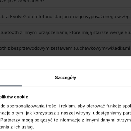
że jako kabel audio?
abra Evolve2 do telefonu stacjonarnego wyposażonego w złą
uetooth z innymi urządzeniami, które mają starsze wersje Bl
tooth z bezprzewodowym zestawem słuchawkowym/wkładkami J
ytań dotyczących Jabra Evolve2 75 - USB-A UC - czarny
Szczegóły
Wyświetlanie 10 z 10
 plików cookie
do spersonalizowania treści i reklam, aby oferować funkcje sp
ormacje o tym, jak korzystasz z naszej witryny, udostępniamy p
Partnerzy mogą połączyć te informacje z innymi danymi otrzym
kumenty dotyczące produk
nia z ich usług.