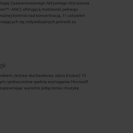
nologię Zaawansowanego Aktywnego Wyciszania
on™ - ANC), oferującą możliwość pełnego
alnej kontroli nad koncentracją. 11 ustawień
iających się, indywidualnych potrzeb za
ęk
nikiem, zestaw słuchawkowy Jabra Evolve2 75
tym i jednocześnie spełnia wymagania Microsoft
, zapewniając wyraźne połączenia i muzykę