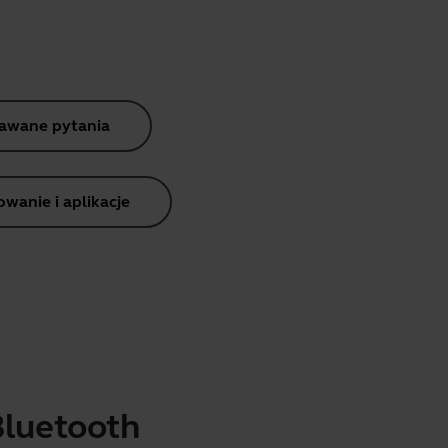
dawane pytania
anie i aplikacje
Bluetooth