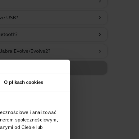
chevron_right
cze USB?
chevron_right
uetooth?
chevron_right
abra Evolve/Evolve2?
chevron_right
O plikach cookies
ołecznościowe i analizować
artnerom społecznościowym,
anymi od Ciebie lub
tów