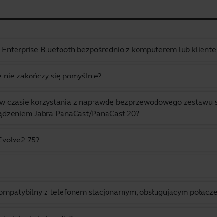
 Enterprise Bluetooth bezpośrednio z komputerem lub klien
 nie zakończy się pomyślnie?
 w czasie korzystania z naprawdę bezprzewodowego zestawu
ządzeniem Jabra PanaCast/PanaCast 20?
Evolve2 75?
t kompatybilny z telefonem stacjonarnym, obsługującym połąc