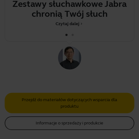
Zestawy słuchawkowe Jabra
S
chronią Twój słuch
j
Czytaj dalej
chevron_right
Przejdź do materiałów dotyczących wsparcia dla
produktu
Informacje o sprzedaży i produkcie