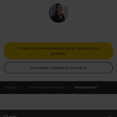
Przejdź do materiałów dotyczących wsparcia dla
produktu
Informacje o sprzedaży i produkcie
Wsparcie
Jabra Intelligent Headset
Pierwsze kroki
expand_more
O nas