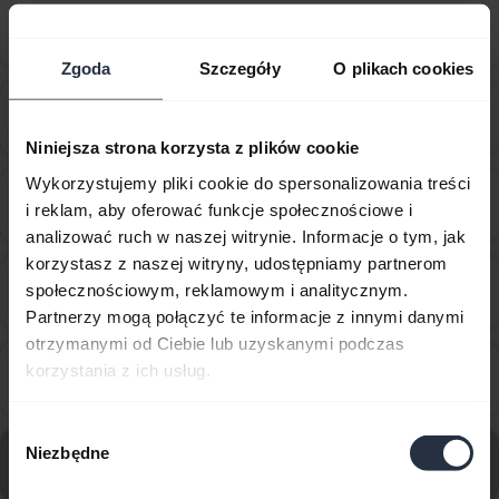
Bluetooth z komputerem lub telefonem
chevron_right
programowym?
Zgoda
Szczegóły
O plikach cookies
Czy mogę sparować swoje urządzenie Jabra
chevron_right
Bluetooth z telewizorem lub konsolą do gier wideo?
Niniejsza strona korzysta z plików cookie
Wykorzystujemy pliki cookie do spersonalizowania treści
Ile urządzeń Bluetooth można sparować z
chevron_right
i reklam, aby oferować funkcje społecznościowe i
urządzeniem Jabra?
analizować ruch w naszej witrynie. Informacje o tym, jak
korzystasz z naszej witryny, udostępniamy partnerom
Jak sparować zestaw Jabra Intelligent z urządzeniem
społecznościowym, reklamowym i analitycznym.
chevron_right
mobilnym przy użyciu NFC?
Partnerzy mogą połączyć te informacje z innymi danymi
otrzymanymi od Ciebie lub uzyskanymi podczas
Jak sparować zestaw słuchawkowy Jabra Intelligent
korzystania z ich usług.
chevron_right
z urządzeniem mobilnym?
Wybór
Przejdź do wszystkich często zadawanych pytań
Niezbędne
zgody
dotyczących Jabra Intelligent Headset