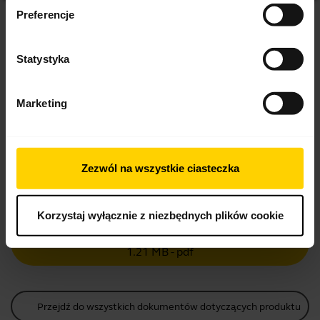
Preferencje
Wyświetlanie 7 z 7
Statystyka
Marketing
Dokumenty dotyczące produktów
Zezwól na wszystkie ciasteczka
Podręcznik użytkownika
Angielski
Korzystaj wyłącznie z niezbędnych plików cookie
Pobierz
1.21 MB - pdf
Przejdź do wszystkich dokumentów dotyczących produktu