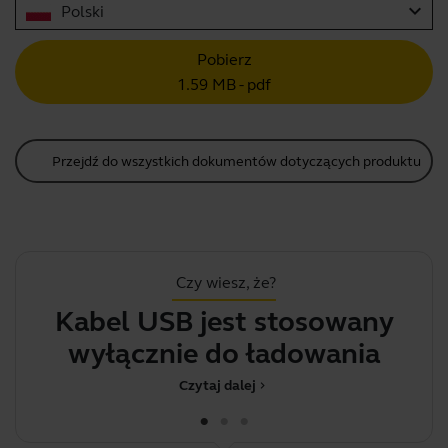
expand_more
Polski
Pobierz
1.59 MB - pdf
Przejdź do wszystkich dokumentów dotyczących produktu
Czy wiesz, że?
Kabel USB jest stosowany
Z
wyłącznie do ładowania
Czytaj dalej
chevron_right