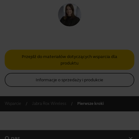
Przejdź do materiałów dotyczących wsparcia dla
produktu
Informacje o sprzedaży i produkcie
Wsparcie
Jabra Rox Wireless
Pierwsze kroki
expand_more
O nas