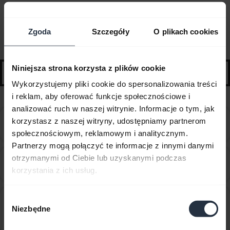
Najczęściej zadawane pytania
Zgoda
Szczegóły
O plikach cookies
Wybrane wskazówki i porady na początek
Niniejsza strona korzysta z plików cookie
search
Wykorzystujemy pliki cookie do spersonalizowania treści
i reklam, aby oferować funkcje społecznościowe i
analizować ruch w naszej witrynie. Informacje o tym, jak
Can I use the supplied USB charging cable as an
korzystasz z naszej witryny, udostępniamy partnerom
chevron_right
audio cable?
społecznościowym, reklamowym i analitycznym.
Partnerzy mogą połączyć te informacje z innymi danymi
Co mogę zrobić w przypadku, gdy parowanie nie
otrzymanymi od Ciebie lub uzyskanymi podczas
chevron_right
zakończy się pomyślnie?
korzystania z ich usług.
Czy mogę sparować swoje urządzenie Jabra
Wybór
Niezbędne
Bluetooth z komputerem lub telefonem
chevron_right
zgody
programowym?