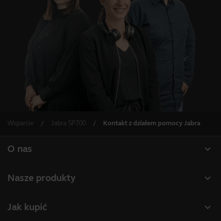
Wsparcie
Jabra SP700
Kontakt z działem pomocy Jabra
expand_more
O nas
O firmie Jabra
expand_more
Nasze produkty
Praca
Zestawy słuchawkowe
expand_more
Jak kupić
Wiadomości i komunikaty prasowe
Zestawy głośnomówiące