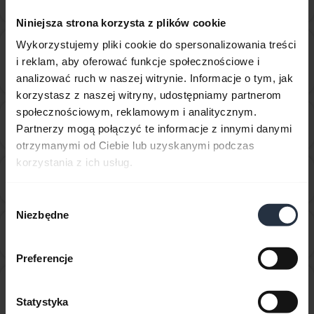
zalecane kroki po instalacji aplikacji Jabra Direct?
Niniejsza strona korzysta z plików cookie
Jak mogę manualnie zaktualizować oprogramowanie
Wykorzystujemy pliki cookie do spersonalizowania treści
sprzętowe urządzenia za pomocą oprogramowania
i reklam, aby oferować funkcje społecznościowe i
chevron_right
Jabra Direct?
analizować ruch w naszej witrynie. Informacje o tym, jak
korzystasz z naszej witryny, udostępniamy partnerom
społecznościowym, reklamowym i analitycznym.
Jak można ustawić urządzenie Jabra jako domyślne
chevron_right
Partnerzy mogą połączyć te informacje z innymi danymi
urządzenie dźwiękowe na komputerze Windows?
otrzymanymi od Ciebie lub uzyskanymi podczas
korzystania z ich usług.
Jak można ustawić zestaw słuchawkowy jako
chevron_right
domyślny zestaw audio na komputerze Mac?
Wybór
Niezbędne
zgody
Jak można zsynchronizować status obecności w
chevron_right
aplikacji Jabra Direct?
Preferencje
Jak przywrócić działanie urządzenia po nieudanej
aktualizacji oprogramowania sprzętowego za
chevron_right
Statystyka
pomocą Jabra Direct?