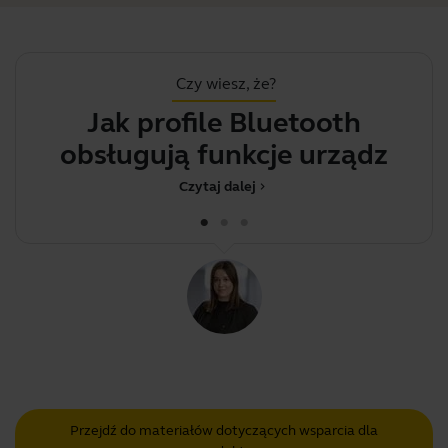
Czy wiesz, że?
Jak profile Bluetooth
J
obsługują funkcje urządzenia
Czytaj dalej
chevron_right
Przejdź do materiałów dotyczących wsparcia dla