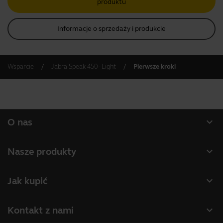
produktu
Informacje o sprzedaży i produkcie
Wsparcie
Jabra Speak 450 - Light
Pierwsze kroki
expand_more
O nas
O firmie Jabra
expand_more
Nasze produkty
Praca
Zestawy słuchawkowe
expand_more
Jak kupić
Wiadomości i komunikaty prasowe
Zestawy głośnomówiące
Wyszukiwanie partnera
Przeczytaj nasz blog
expand_more
Kontakt z nami
Kamery konferencyjne
Dystrybutorzy