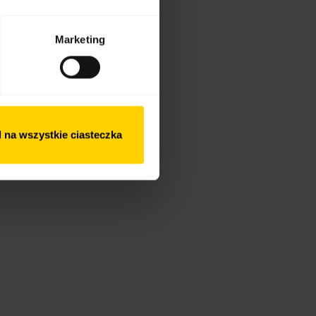
tów
Marketing
 na wszystkie ciasteczka