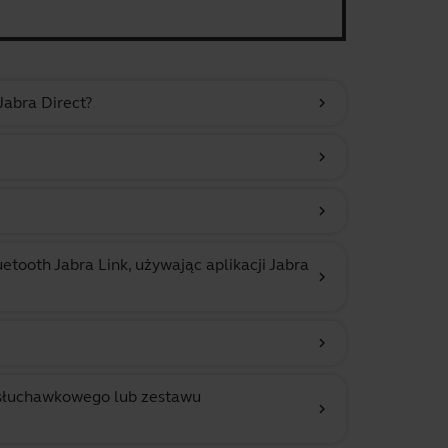
abra Direct?
chevron_right
chevron_right
chevron_right
ooth Jabra Link, używając aplikacji Jabra
chevron_right
chevron_right
 słuchawkowego lub zestawu
chevron_right