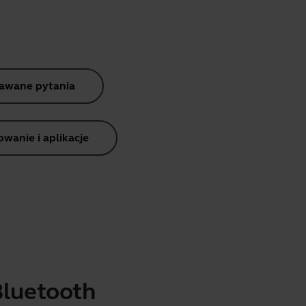
dawane pytania
anie i aplikacje
Bluetooth