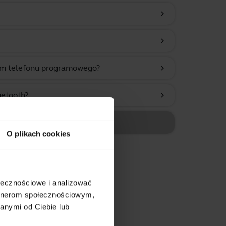
chevron_right
chevron_right
tem telefonu programowego?
chevron_right
uetooth?
chevron_right
O plikach cookies
ołecznościowe i analizować
artnerom społecznościowym,
anymi od Ciebie lub