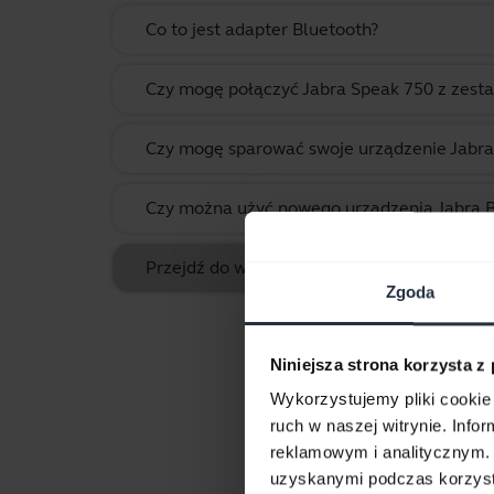
Co to jest adapter Bluetooth?
Czy mogę połączyć Jabra Speak 750 z zest
Czy mogę sparować swoje urządzenie Jabra
Czy można użyć nowego urządzenia Jabra Bl
Przejdź do wszystkich często zadawanych p
Zgoda
Niniejsza strona korzysta z
Wykorzystujemy pliki cookie 
ruch w naszej witrynie. Inf
reklamowym i analitycznym. 
uzyskanymi podczas korzysta