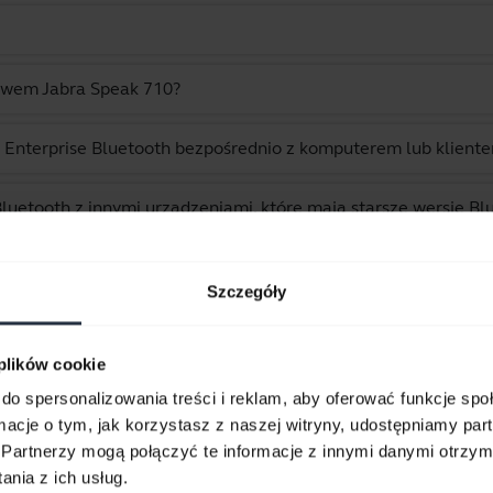
awem Jabra Speak 710?
 Enterprise Bluetooth bezpośrednio z komputerem lub klien
uetooth z innymi urządzeniami, które mają starsze wersje Bl
ytań dotyczących Jabra Speak 750 - UC
Szczegóły
Wyświetlanie 10 z 10
 plików cookie
do spersonalizowania treści i reklam, aby oferować funkcje sp
ormacje o tym, jak korzystasz z naszej witryny, udostępniamy p
Partnerzy mogą połączyć te informacje z innymi danymi otrzym
nia z ich usług.