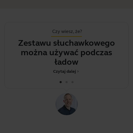
Czy wiesz, że?
Zestawu słuchawkowego
można używać podczas
ob
ładowania
Czytaj dalej
chevron_right