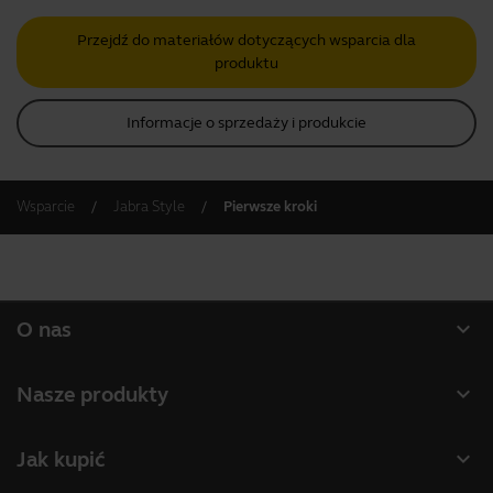
Przejdź do materiałów dotyczących wsparcia dla
produktu
Informacje o sprzedaży i produkcie
Wsparcie
Jabra Style
Pierwsze kroki
expand_more
O nas
O firmie Jabra
expand_more
Nasze produkty
Praca
Zestawy słuchawkowe
expand_more
Jak kupić
Wiadomości i komunikaty prasowe
Zestawy głośnomówiące