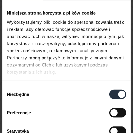
Czy mogę sparować swoje urządzenie Jabra
Niniejsza strona korzysta z plików cookie
chevron_right
Bluetooth z telewizorem lub konsolą do gier wideo?
Wykorzystujemy pliki cookie do spersonalizowania treści
i reklam, aby oferować funkcje społecznościowe i
Czy można stosować zestaw słuchawkowy podczas
analizować ruch w naszej witrynie. Informacje o tym, jak
chevron_right
ładowania?
korzystasz z naszej witryny, udostępniamy partnerom
społecznościowym, reklamowym i analitycznym.
Partnerzy mogą połączyć te informacje z innymi danymi
Czy można użyć nowego urządzenia Jabra Bluetooth
otrzymanymi od Ciebie lub uzyskanymi podczas
z innymi urządzeniami, które mają starsze wersje
chevron_right
korzystania z ich usług.
Bluetooth?
Gdzie można znaleźć akcesoria do urządzenia Jabra?
Wybór
chevron_right
Niezbędne
zgody
Ile urządzeń Bluetooth można sparować z
chevron_right
urządzeniem Jabra?
Preferencje
Jak daleko od smartofna mogę się oddalić, aby nadal
Statystyka
chevron_right