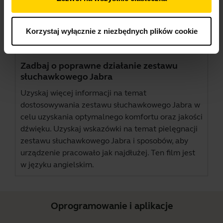
Korzystaj wyłącznie z niezbędnych plików cookie
Zadbaj o poprawne działanie zestawu
słuchawkowego Jabra
Uzyskaj więcej informacji na temat
dostosowywania zestawu słuchawkowego Jabra w
celu uzyskania optymalnego komfortu oraz jakości
dźwięku. Uzyskaj wskazówki na temat pielęgnacji
zestawu słuchawkowego Jabra i sposobów, aby
urządzenie pracowało jak najdłużej. Ten film jest
w języku angielskim.
Oprogramowanie i aplikacje