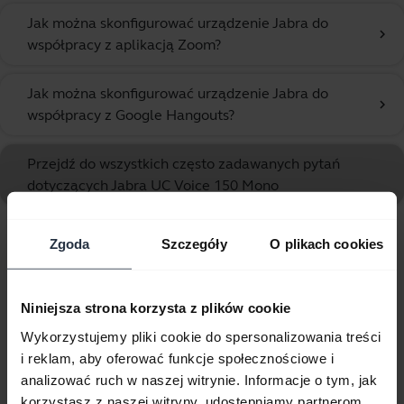
Jak można skonfigurować urządzenie Jabra do
chevron_right
współpracy z aplikacją Zoom?
Jak można skonfigurować urządzenie Jabra do
chevron_right
współpracy z Google Hangouts?
Przejdź do wszystkich często zadawanych pytań
dotyczących Jabra UC Voice 150 Mono
Zgoda
Szczegóły
O plikach cookies
Wyświetlanie 10 z 10
Niniejsza strona korzysta z plików cookie
Wykorzystujemy pliki cookie do spersonalizowania treści
i reklam, aby oferować funkcje społecznościowe i
Dokumenty dotyczące produktów
analizować ruch w naszej witrynie. Informacje o tym, jak
korzystasz z naszej witryny, udostępniamy partnerom