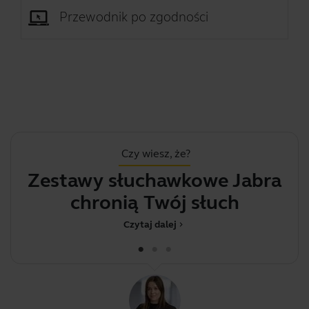
Przewodnik po zgodności
Czy wiesz, że?
Zestawy słuchawkowe Jabra
S
chronią Twój słuch
Czytaj dalej
chevron_right