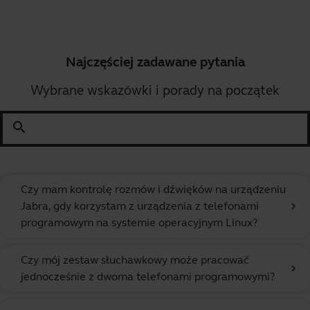
Najczęściej zadawane pytania
Wybrane wskazówki i porady na początek
search
Czy mam kontrolę rozmów i dźwięków na urządzeniu
Jabra, gdy korzystam z urządzenia z telefonami
chevron_right
programowym na systemie operacyjnym Linux?
Czy mój zestaw słuchawkowy może pracować
chevron_right
jednocześnie z dwoma telefonami programowymi?