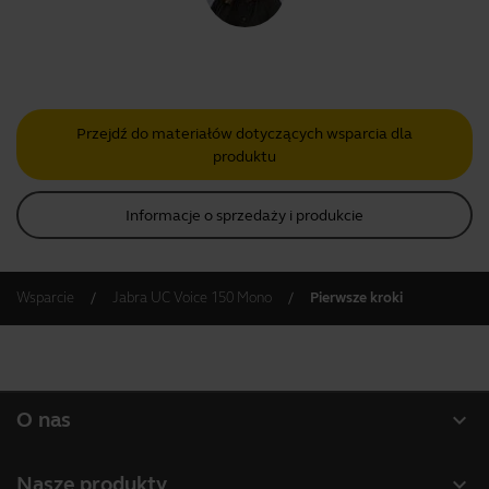
Przejdź do materiałów dotyczących wsparcia dla
produktu
Informacje o sprzedaży i produkcie
Wsparcie
Jabra UC Voice 150 Mono
Pierwsze kroki
expand_more
O nas
O firmie Jabra
expand_more
Nasze produkty