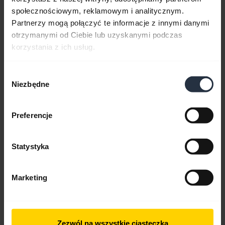
Skrócona instrukcja obsługi
społecznościowym, reklamowym i analitycznym.
Partnerzy mogą połączyć te informacje z innymi danymi
Angielski
otrzymanymi od Ciebie lub uzyskanymi podczas
korzystania z ich usług.
Pobierz
0.81 MB - pdf
Wybór
Niezbędne
zgody
Przejdź do wszystkich dokumentów dotyczących produktu
Preferencje
Statystyka
Filmy
Marketing
Zezwól na wszystkie ciasteczka