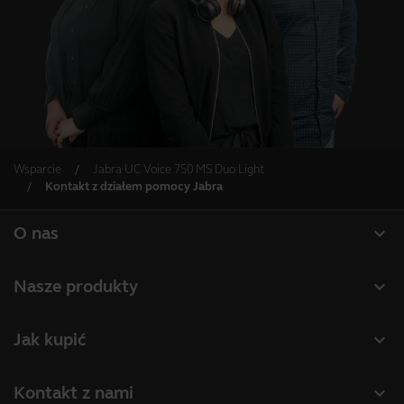
Wsparcie
Jabra UC Voice 750 MS Duo Light
Kontakt z działem pomocy Jabra
expand_more
O nas
O firmie Jabra
expand_more
Nasze produkty
Praca
Zestawy słuchawkowe
expand_more
Jak kupić
Wiadomości i komunikaty prasowe
Zestawy głośnomówiące
Wyszukiwanie partnera
Przeczytaj nasz blog
expand_more
Kontakt z nami
Kamery konferencyjne