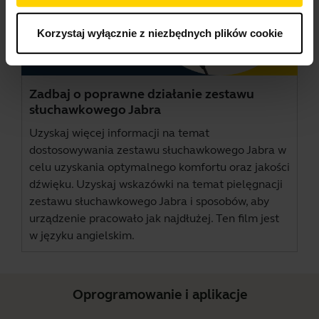
Korzystaj wyłącznie z niezbędnych plików cookie
Zadbaj o poprawne działanie zestawu
słuchawkowego Jabra
Uzyskaj więcej informacji na temat
dostosowywania zestawu słuchawkowego Jabra w
celu uzyskania optymalnego komfortu oraz jakości
dźwięku. Uzyskaj wskazówki na temat pielęgnacji
zestawu słuchawkowego Jabra i sposobów, aby
urządzenie pracowało jak najdłużej. Ten film jest
w języku angielskim.
Oprogramowanie i aplikacje