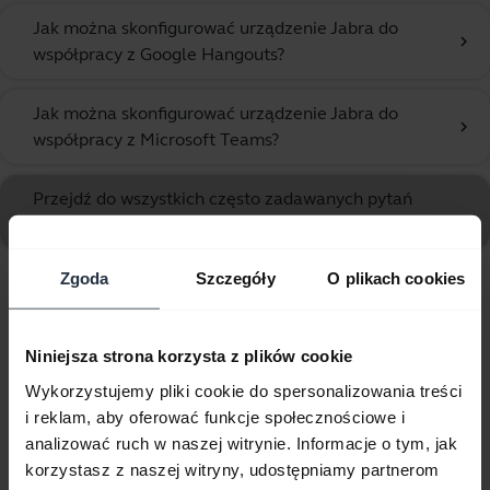
Jak można skonfigurować urządzenie Jabra do
chevron_right
współpracy z Google Hangouts?
Jak można skonfigurować urządzenie Jabra do
chevron_right
współpracy z Microsoft Teams?
Przejdź do wszystkich często zadawanych pytań
dotyczących Jabra UC Voice 750 Duo Dark
Zgoda
Szczegóły
O plikach cookies
Wyświetlanie 10 z 10
Niniejsza strona korzysta z plików cookie
Wykorzystujemy pliki cookie do spersonalizowania treści
i reklam, aby oferować funkcje społecznościowe i
analizować ruch w naszej witrynie. Informacje o tym, jak
Dokumenty dotyczące produktów
korzystasz z naszej witryny, udostępniamy partnerom