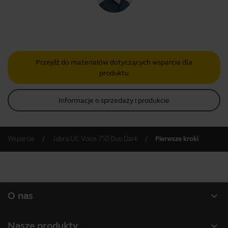
Przejdź do materiałów dotyczących wsparcia dla
produktu
Informacje o sprzedaży i produkcie
Wsparcie
Jabra UC Voice 750 Duo Dark
Pierwsze kroki
expand_more
O nas
O firmie Jabra
expand_more
Nasze produkty