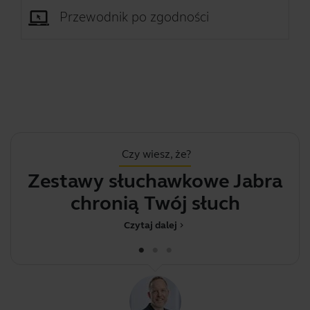
Przewodnik po zgodności
Czy wiesz, że?
Zestawy słuchawkowe Jabra
Z
chronią Twój słuch
Czytaj dalej
chevron_right