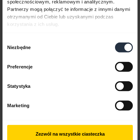
społecznościowym, reklamowym i analitycznym.
Skrócona instrukcja obsługi
Partnerzy mogą połączyć te informacje z innymi danymi
otrzymanymi od Ciebie lub uzyskanymi podczas
Angielski
korzystania z ich usług.
Pobierz
0.61 MB - pdf
Wybór
Niezbędne
zgody
Przejdź do wszystkich dokumentów dotyczących produktu
Preferencje
Statystyka
Filmy
Marketing
Zezwól na wszystkie ciasteczka