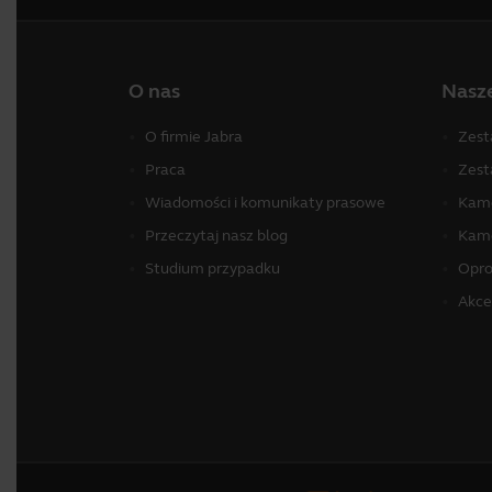
O nas
Nasz
O firmie Jabra
Zest
Praca
Zest
Wiadomości i komunikaty prasowe
Kame
Przeczytaj nasz blog
Kame
Studium przypadku
Opr
Akce