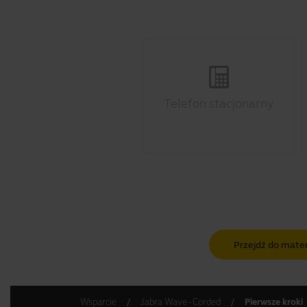
Telefon stacjonarny
Przejdź do mate
Wsparcie
Jabra Wave - Corded
Pierwsze kroki