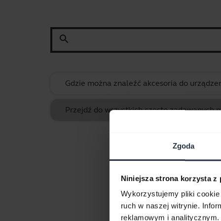
search
Gdzie można znaleźć akcesoria do urządzen
Przejdź do wszystkich często zadawanych p
Zgoda
Niniejsza strona korzysta z
Wykorzystujemy pliki cookie 
ruch w naszej witrynie. Inf
Do
reklamowym i analitycznym. 