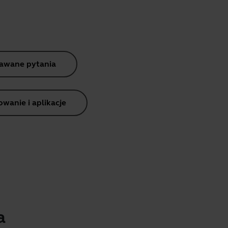
dawane pytania
anie i aplikacje
a