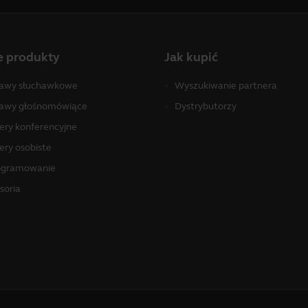
e produkty
Jak kupić
awy słuchawkowe
Wyszukiwanie partnera
awy głośnomówiące
Dystrybutorzy
ry konferencyjne
ry osobiste
ogramowanie
soria