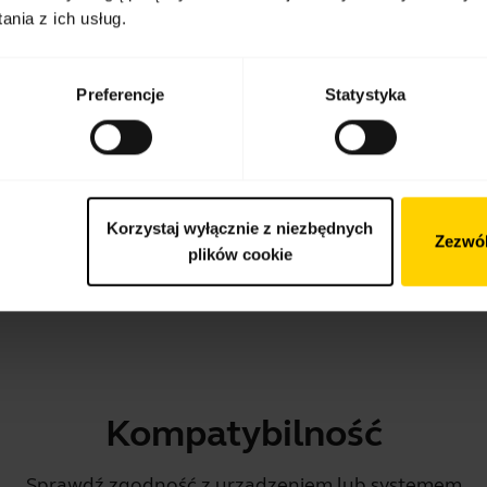
nia z ich usług.
Skrócona instrukcja obsługi
Wielojęzyczne
Preferencje
Statystyka
Pobierz
2.03 MB - pdf
Korzystaj wyłącznie z niezbędnych
Zezwól
plików cookie
Przejdź do wszystkich dokumentów dotyczących produktu
Kompatybilność
Sprawdź zgodność z urządzeniem lub systemem