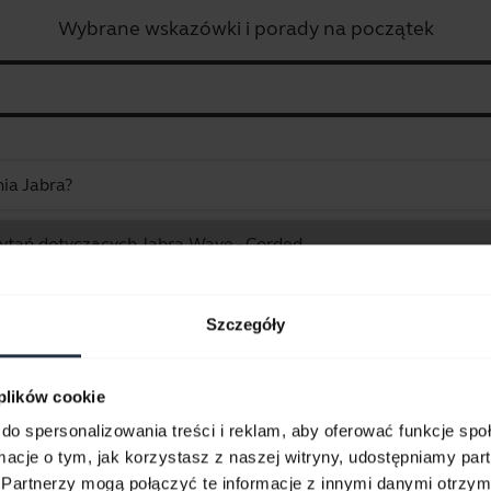
Wybrane wskazówki i porady na początek
ia Jabra?
ytań dotyczących Jabra Wave - Corded
Wyświetlanie 1 z 1
Szczegóły
 plików cookie
do spersonalizowania treści i reklam, aby oferować funkcje sp
ormacje o tym, jak korzystasz z naszej witryny, udostępniamy p
kumenty dotyczące produk
Partnerzy mogą połączyć te informacje z innymi danymi otrzym