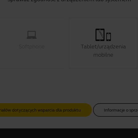
Softphone
Tablet/urządzenia
mobilne
riałów dotyczących wsparcia dla produktu
Informacje o sprz