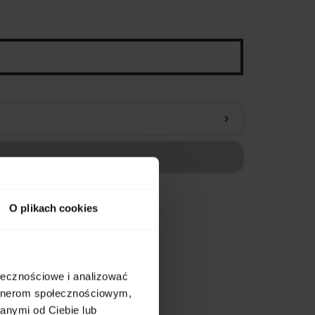
chevron_right
O plikach cookies
ołecznościowe i analizować
artnerom społecznościowym,
tów
anymi od Ciebie lub