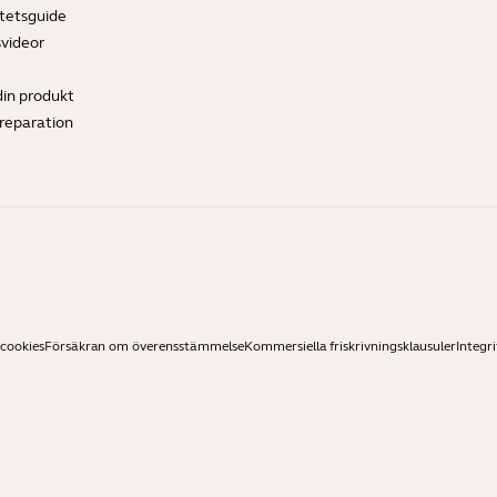
tetsguide
svideor
din produkt
ereparation
 cookies
Försäkran om överensstämmelse
Kommersiella friskrivningsklausuler
Integri