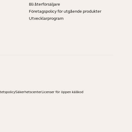
Bli återförsäljare
Företagspolicy för utgående produkter
Utvecklarprogram
tetspolicy
Säkerhetscenter
Licenser för öppen källkod