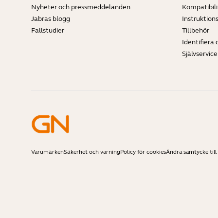
Nyheter och pressmeddelanden
Kompatibili
Jabras blogg
Instruktion
Fallstudier
Tillbehör
Identifiera 
Självservic
Varumärken
Säkerhet och varning
Policy för cookies
Ändra samtycke till