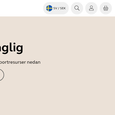
SV
/ SEK
nglig
upportresurser nedan