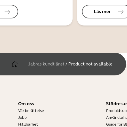
Läs mer
Jabras kundtjänst
/
Product not available
Om oss
Stödresur
Vår berättelse
Produktsup
Jobb
Användarh
Hållbarhet
Guide för B