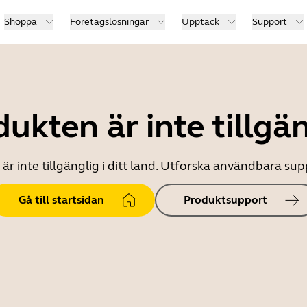
Shoppa
Företagslösningar
Upptäck
Support
ukten är inte tillgä
r inte tillgänglig i ditt land. Utforska användbara s
Gå till startsidan
Produktsupport