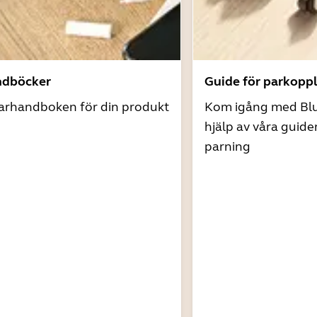
ndböcker
Guide för parkopp
arhandboken för din produkt
Kom igång med Bl
hjälp av våra guide
parning