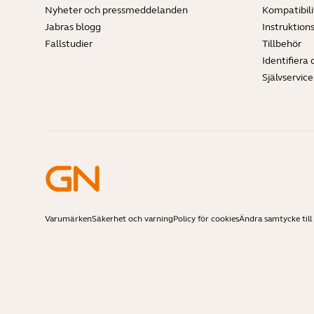
Nyheter och pressmeddelanden
Kompatibili
Jabras blogg
Instruktion
Fallstudier
Tillbehör
Identifiera 
Självservic
Varumärken
Säkerhet och varning
Policy för cookies
Ändra samtycke till