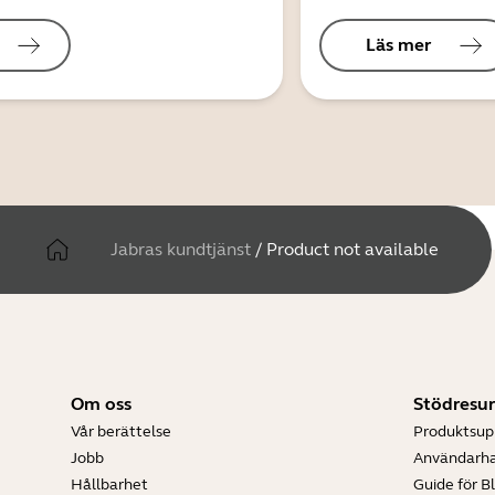
Läs mer
Jabras kundtjänst
/
Product not available
Om oss
Stödresur
Vår berättelse
Produktsup
Jobb
Användarh
Hållbarhet
Guide för B