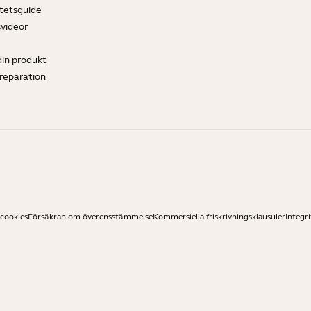
tetsguide
svideor
din produkt
ereparation
 cookies
Försäkran om överensstämmelse
Kommersiella friskrivningsklausuler
Integri