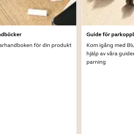
ndböcker
Guide för parkopp
arhandboken för din produkt
Kom igång med Bl
hjälp av våra guide
parning