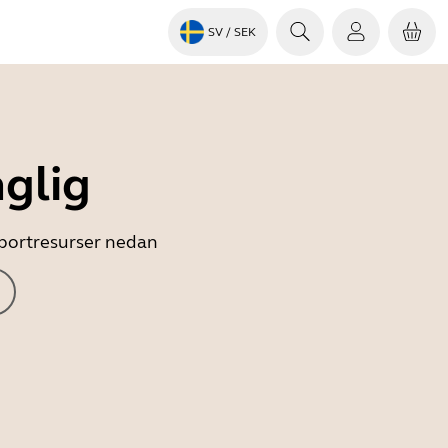
SV
/ SEK
nglig
upportresurser nedan