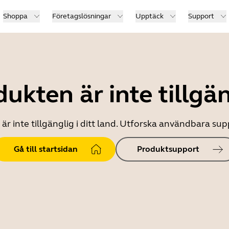
Shoppa
Företagslösningar
Upptäck
Support
ukten är inte tillgä
r inte tillgänglig i ditt land. Utforska användbara s
Gå till startsidan
Produktsupport