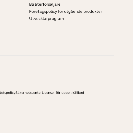
Bli återförsäljare
Företagspolicy för utgående produkter
Utvecklarprogram
tetspolicy
Säkerhetscenter
Licenser för öppen källkod