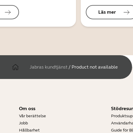
Läs mer
Jabras kundtjänst
/
Product not available
Om oss
Stödresur
Vår berättelse
Produktsup
Jobb
Användarh
Hållbarhet
Guide för B