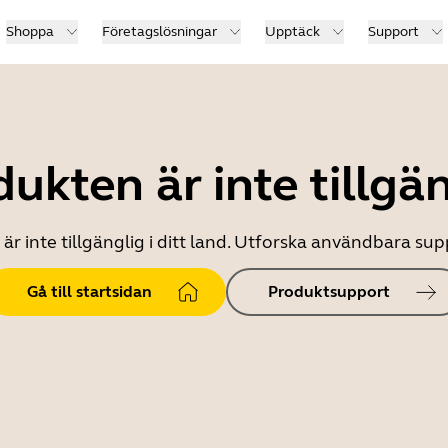
Shoppa
Företagslösningar
Upptäck
Support
ukten är inte tillgä
r inte tillgänglig i ditt land. Utforska användbara s
Gå till startsidan
Produktsupport