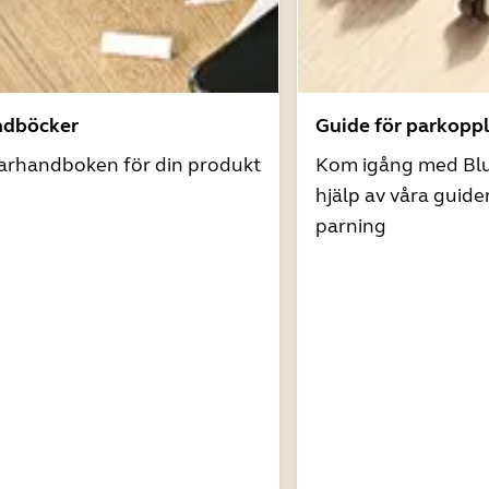
ndböcker
Guide för parkopp
arhandboken för din produkt
Kom igång med Bl
hjälp av våra guide
parning