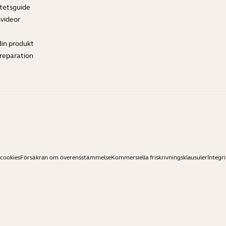
tetsguide
svideor
din produkt
ereparation
 cookies
Försäkran om överensstämmelse
Kommersiella friskrivningsklausuler
Integri