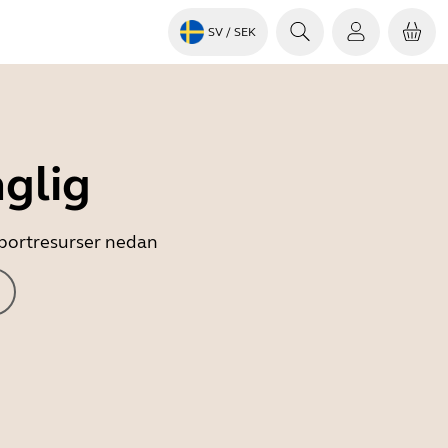
SV
/ SEK
nglig
upportresurser nedan