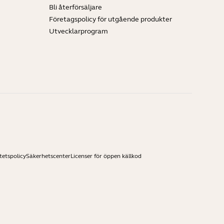
Bli återförsäljare
Företagspolicy för utgående produkter
Utvecklarprogram
tetspolicy
Säkerhetscenter
Licenser för öppen källkod