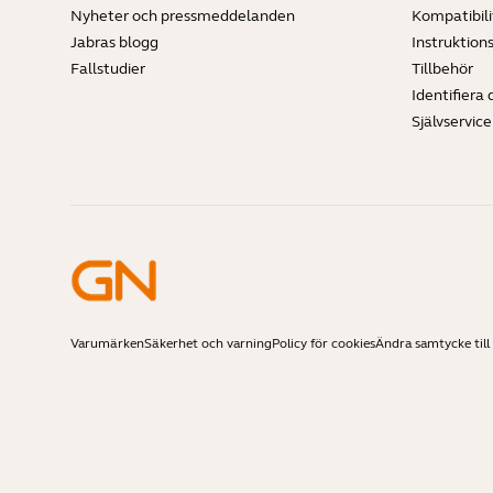
Nyheter och pressmeddelanden
Kompatibili
Jabras blogg
Instruktion
Fallstudier
Tillbehör
Identifiera 
Självservic
Varumärken
Säkerhet och varning
Policy för cookies
Ändra samtycke till