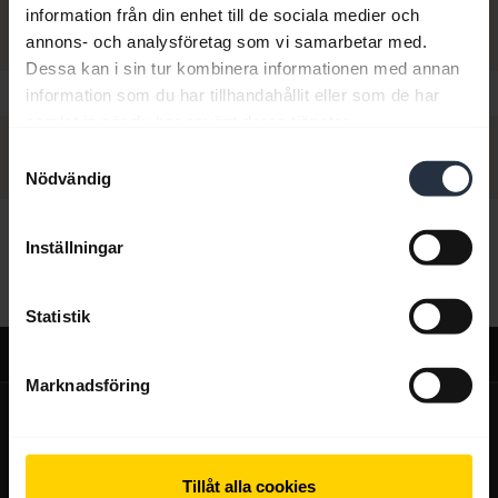
information från din enhet till de sociala medier och
annons- och analysföretag som vi samarbetar med.
Dessa kan i sin tur kombinera informationen med annan
information som du har tillhandahållit eller som de har
samlat in när du har använt deras tjänster.
Samtyckesval
Nödvändig
Hej,
Inställningar
Hur kan jag hjälpa dig idag?
Statistik
Support
Marknadsföring
expand_more
Om oss
Om Jabra
expand_more
Våra produkter
Tillåt alla cookies