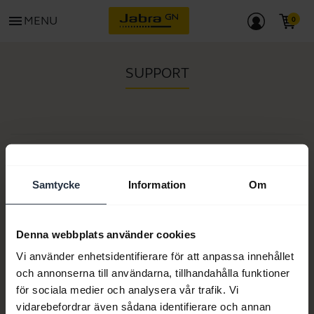
menu
MENU
SUPPORT
Artikelnummer:
Modellnummer:
PHD002
Samtycke
Information
Om
Denna webbplats använder cookies
Produktdokument
Vi använder enhetsidentifierare för att anpassa innehållet
och annonserna till användarna, tillhandahålla funktioner
för sociala medier och analysera vår trafik. Vi
Köp nu
vidarebefordrar även sådana identifierare och annan