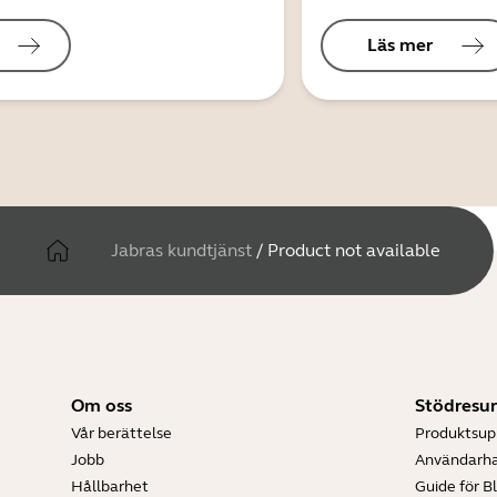
Läs mer
Jabras kundtjänst
/
Product not available
Om oss
Stödresur
Vår berättelse
Produktsup
Jobb
Användarh
Hållbarhet
Guide för B