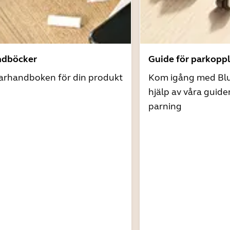
ndböcker
Guide för parkopp
arhandboken för din produkt
Kom igång med Bl
hjälp av våra guide
parning