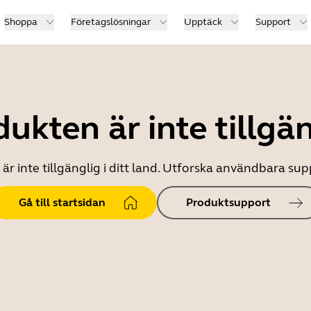
Shoppa
Företagslösningar
Upptäck
Support
ukten är inte tillgä
r inte tillgänglig i ditt land. Utforska användbara s
Gå till startsidan
Produktsupport