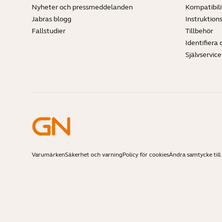
Nyheter och pressmeddelanden
Kompatibili
Jabras blogg
Instruktion
Fallstudier
Tillbehör
Identifiera 
Självservic
Varumärken
Säkerhet och varning
Policy för cookies
Ändra samtycke till