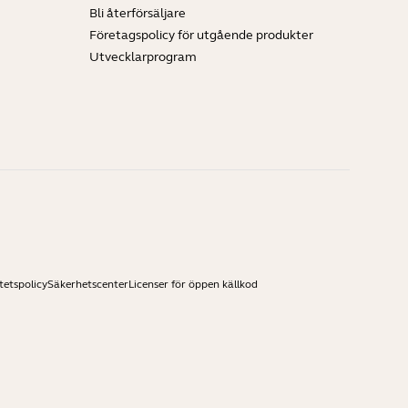
Bli återförsäljare
Företagspolicy för utgående produkter
Utvecklarprogram
tetspolicy
Säkerhetscenter
Licenser för öppen källkod