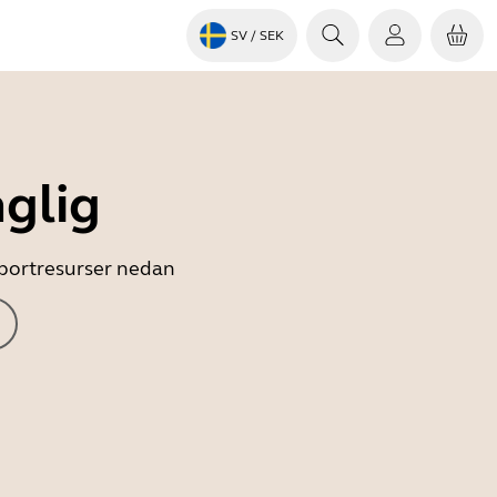
SV
/ SEK
nglig
upportresurser nedan