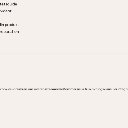
tetsguide
svideor
din produkt
ereparation
 cookies
Försäkran om överensstämmelse
Kommersiella friskrivningsklausuler
Integri