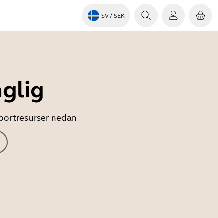
SV
/ SEK
nglig
upportresurser nedan