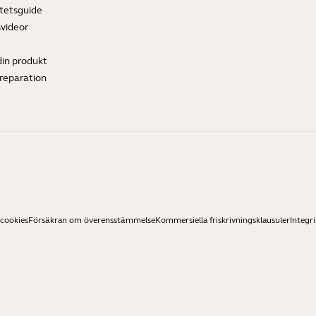
tetsguide
svideor
din produkt
ereparation
 cookies
Försäkran om överensstämmelse
Kommersiella friskrivningsklausuler
Integri