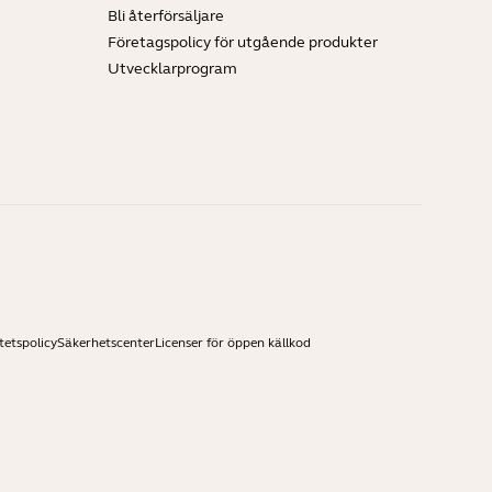
Bli återförsäljare
Företagspolicy för utgående produkter
Utvecklarprogram
tetspolicy
Säkerhetscenter
Licenser för öppen källkod