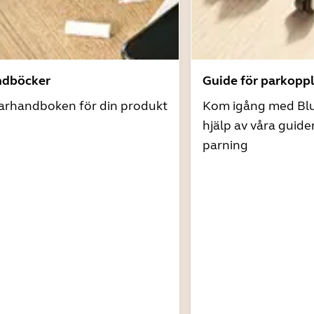
ndböcker
Guide för parkopp
arhandboken för din produkt
Kom igång med Bl
hjälp av våra guide
parning