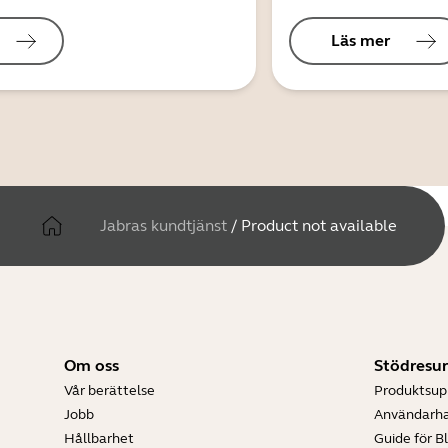
Läs mer
Jabras kundtjänst
/
Product not available
Om oss
Stödresur
Vår berättelse
Produktsup
Jobb
Användarh
Hållbarhet
Guide för B