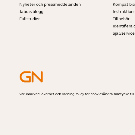
Nyheter och pressmeddelanden
Kompatibili
Jabras blogg
Instruktion
Fallstudier
Tillbehör
Identifiera 
Självservic
Varumärken
Säkerhet och varning
Policy för cookies
Ändra samtycke till