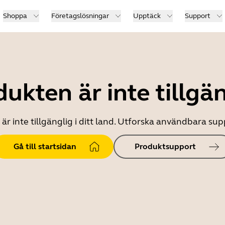
Shoppa
Företagslösningar
Upptäck
Support
ukten är inte tillgä
r inte tillgänglig i ditt land. Utforska användbara s
Gå till startsidan
Produktsupport