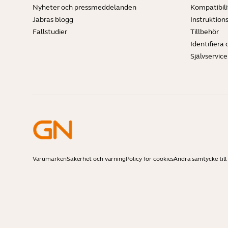
Nyheter och pressmeddelanden
Kompatibili
Jabras blogg
Instruktion
Fallstudier
Tillbehör
Identifiera 
Självservic
Varumärken
Säkerhet och varning
Policy för cookies
Ändra samtycke till