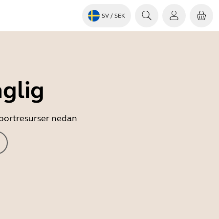
SV
/ SEK
nglig
upportresurser nedan