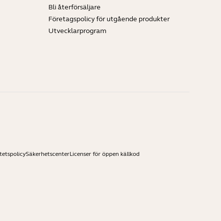
Bli återförsäljare
Företagspolicy för utgående produkter
Utvecklarprogram
tetspolicy
Säkerhetscenter
Licenser för öppen källkod