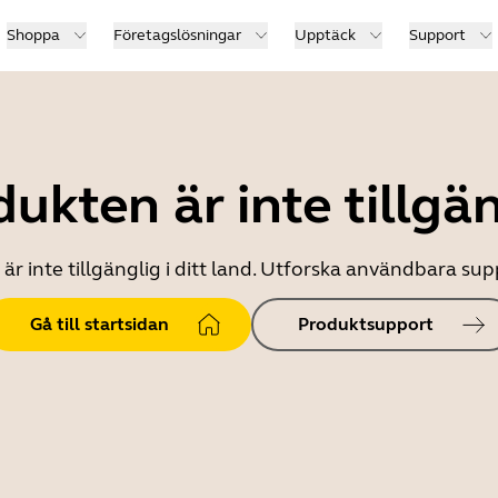
Shoppa
Företagslösningar
Upptäck
Support
ukten är inte tillgä
r inte tillgänglig i ditt land. Utforska användbara s
Gå till startsidan
Produktsupport