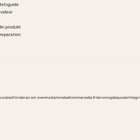
tetsguide
svideor
din produkt
ereparation
 cookies
Försäkran om överensstämmelse
Kommersiella friskrivningsklausuler
Integri