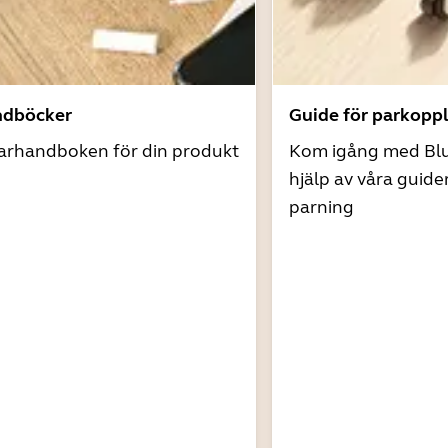
ndböcker
Guide för parkopp
arhandboken för din produkt
Kom igång med Bl
hjälp av våra guide
parning