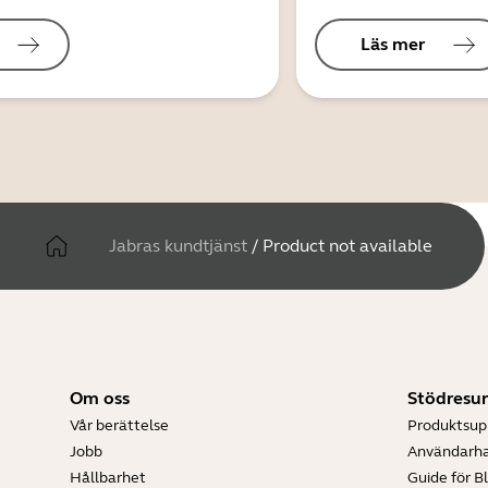
Läs mer
Jabras kundtjänst
/
Product not available
Om oss
Stödresur
Vår berättelse
Produktsup
Jobb
Användarh
Hållbarhet
Guide för B