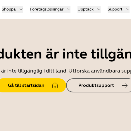
Shoppa
Företagslösningar
Upptäck
Support
ukten är inte tillgä
r inte tillgänglig i ditt land. Utforska användbara s
Gå till startsidan
Produktsupport