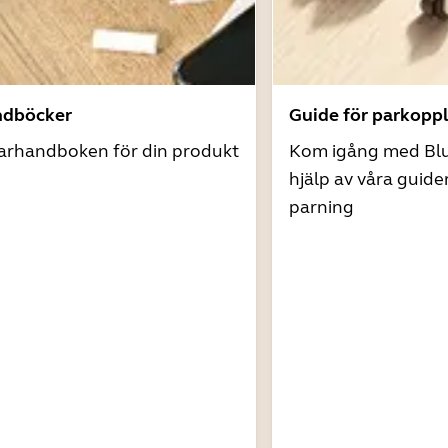
ndböcker
Guide för parkopp
arhandboken för din produkt
Kom igång med Bl
hjälp av våra guide
parning