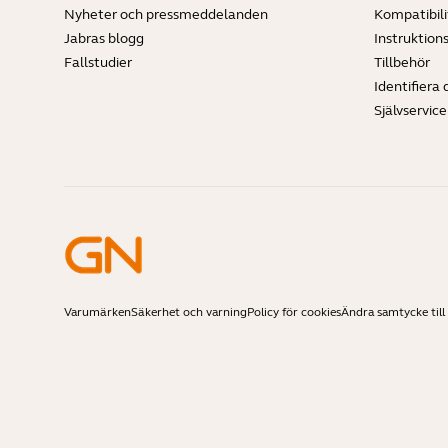
Nyheter och pressmeddelanden
Kompatibili
Jabras blogg
Instruktion
Fallstudier
Tillbehör
Identifiera 
Självservic
Varumärken
Säkerhet och varning
Policy för cookies
Ändra samtycke till