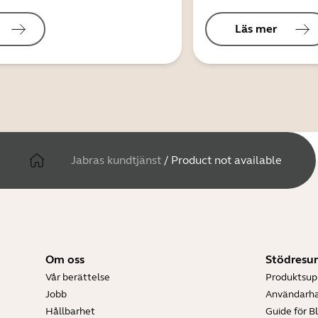
Läs mer
Jabras kundtjänst
/
Product not available
Om oss
Stödresur
Vår berättelse
Produktsup
Jobb
Användarh
Hållbarhet
Guide för B