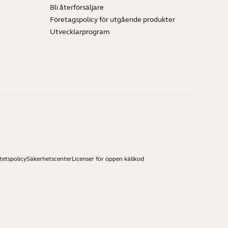
Bli återförsäljare
Företagspolicy för utgående produkter
Utvecklarprogram
tetspolicy
Säkerhetscenter
Licenser för öppen källkod