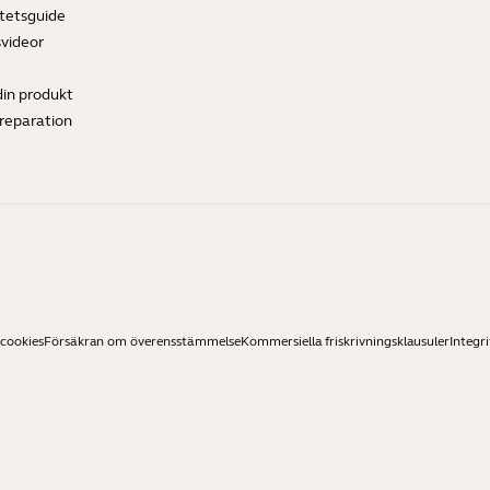
tetsguide
svideor
din produkt
ereparation
 cookies
Försäkran om överensstämmelse
Kommersiella friskrivningsklausuler
Integri