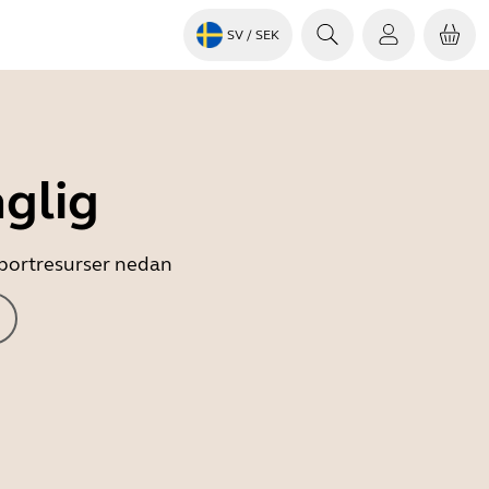
SV
/ SEK
nglig
upportresurser nedan