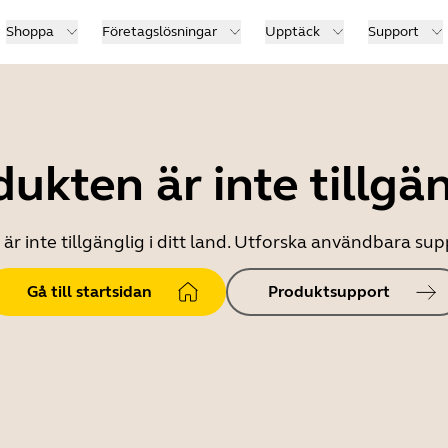
Shoppa
Företagslösningar
Upptäck
Support
ukten är inte tillgä
r inte tillgänglig i ditt land. Utforska användbara s
Gå till startsidan
Produktsupport