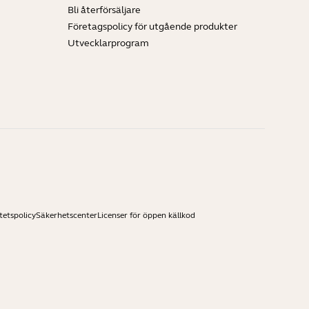
Bli återförsäljare
Företagspolicy för utgående produkter
Utvecklarprogram
tetspolicy
Säkerhetscenter
Licenser för öppen källkod