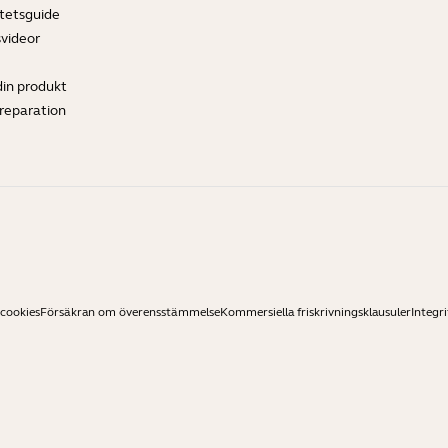
tetsguide
svideor
din produkt
ereparation
 cookies
Försäkran om överensstämmelse
Kommersiella friskrivningsklausuler
Integri