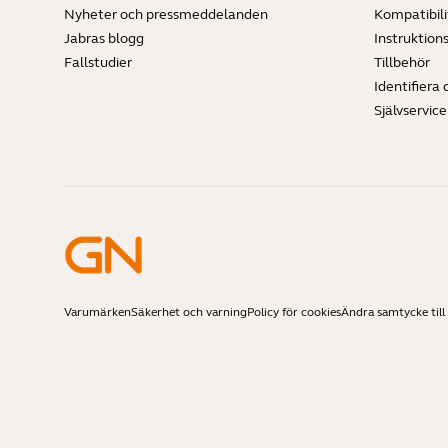
Nyheter och pressmeddelanden
Kompatibili
Jabras blogg
Instruktion
Fallstudier
Tillbehör
Identifiera 
Självservic
Varumärken
Säkerhet och varning
Policy för cookies
Ändra samtycke till