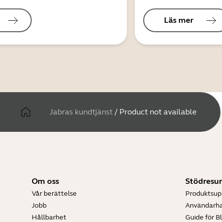
Läs mer
Jabras kundtjänst
/
Product not available
Om oss
Stödresur
Vår berättelse
Produktsup
Jobb
Användarh
Hållbarhet
Guide för B