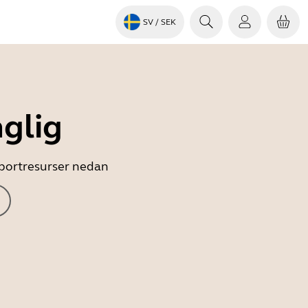
SV
/ SEK
nglig
upportresurser nedan