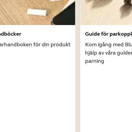
ndböcker
Guide för parkopp
arhandboken för din produkt
Kom igång med Bl
hjälp av våra guide
parning