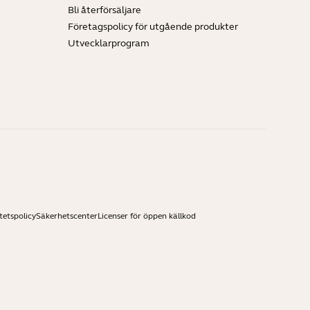
Bli återförsäljare
Företagspolicy för utgående produkter
Utvecklarprogram
tetspolicy
Säkerhetscenter
Licenser för öppen källkod