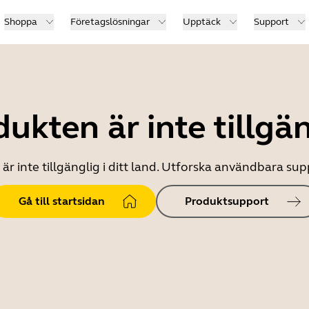
Shoppa
Företagslösningar
Upptäck
Support
ukten är inte tillgä
r inte tillgänglig i ditt land. Utforska användbara s
Gå till startsidan
Produktsupport