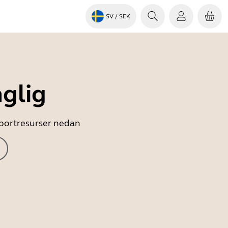
SV
/ SEK
nglig
upportresurser nedan