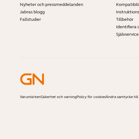
Nyheter och pressmeddelanden
Kompatibili
Jabras blogg
Instruktion
Fallstudier
Tillbehör
Identifiera 
Självservic
Varumärken
Säkerhet och varning
Policy för cookies
Ändra samtycke till