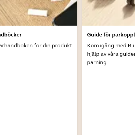
ndböcker
Guide för parkopp
arhandboken för din produkt
Kom igång med Bl
hjälp av våra guide
parning