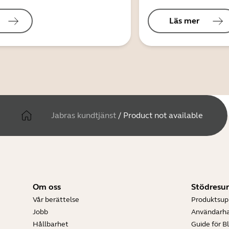
Läs mer
Jabras kundtjänst
/
Product not available
Om oss
Stödresur
Vår berättelse
Produktsup
Jobb
Användarh
Hållbarhet
Guide för B