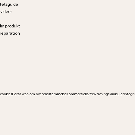
tetsguide
svideor
din produkt
ereparation
 cookies
Försäkran om överensstämmelse
Kommersiella friskrivningsklausuler
Integri