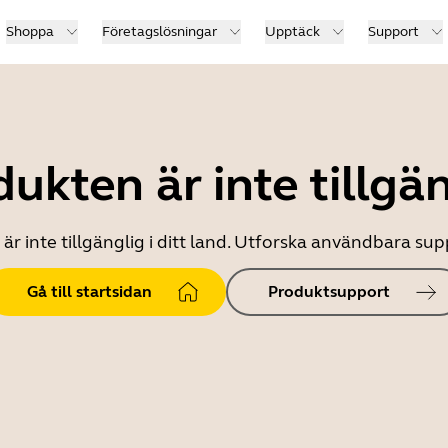
Shoppa
Företagslösningar
Upptäck
Support
ukten är inte tillgä
r inte tillgänglig i ditt land. Utforska användbara s
Gå till startsidan
Produktsupport