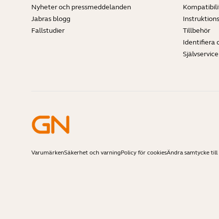
Nyheter och pressmeddelanden
Kompatibili
Jabras blogg
Instruktion
Fallstudier
Tillbehör
Identifiera 
Självservic
Varumärken
Säkerhet och varning
Policy för cookies
Ändra samtycke till