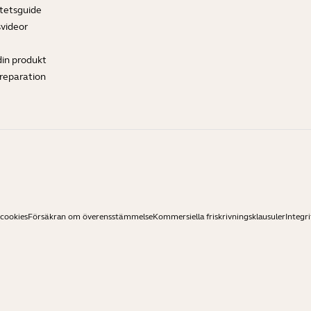
tetsguide
svideor
din produkt
ereparation
 cookies
Försäkran om överensstämmelse
Kommersiella friskrivningsklausuler
Integri