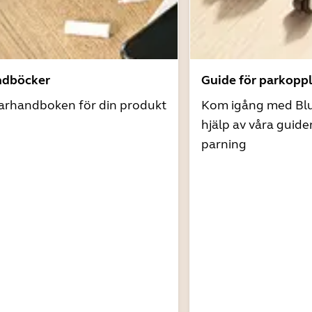
ndböcker
Guide för parkopp
arhandboken för din produkt
Kom igång med Bl
hjälp av våra guide
parning