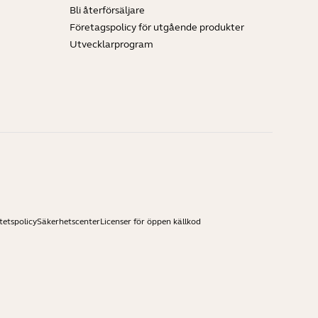
Bli återförsäljare
Företagspolicy för utgående produkter
Utvecklarprogram
tetspolicy
Säkerhetscenter
Licenser för öppen källkod