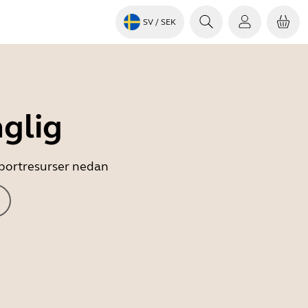
SV
/ SEK
nglig
upportresurser nedan