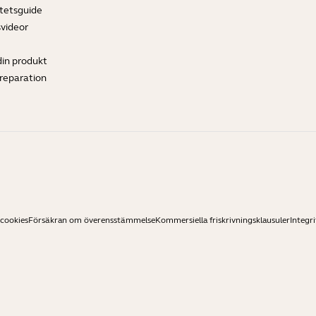
tetsguide
svideor
din produkt
ereparation
 cookies
Försäkran om överensstämmelse
Kommersiella friskrivningsklausuler
Integri