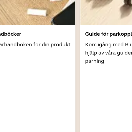
ndböcker
Guide för parkopp
arhandboken för din produkt
Kom igång med Bl
hjälp av våra guide
parning