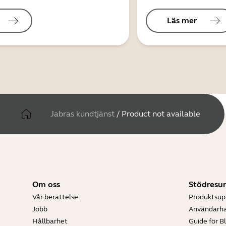
Läs mer
Jabras kundtjänst
/
Product not available
Om oss
Stödresur
Vår berättelse
Produktsup
Jobb
Användarh
Hållbarhet
Guide för B