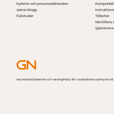
Nyheter och pressmeddelanden
Kompatibili
Jabras blogg
Instruktion
Fallstudier
Tillbehör
Identifiera 
Självservic
Varumärken
Säkerhet och varning
Policy för cookies
Ändra samtycke till