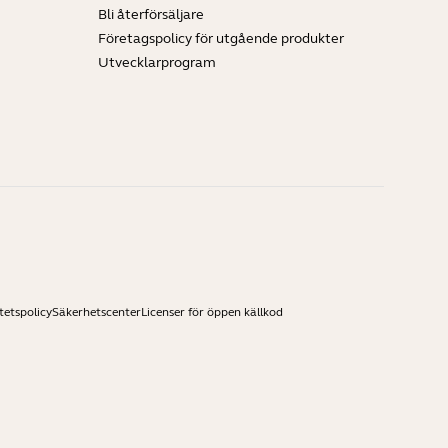
Bli återförsäljare
Företagspolicy för utgående produkter
Utvecklarprogram
tetspolicy
Säkerhetscenter
Licenser för öppen källkod