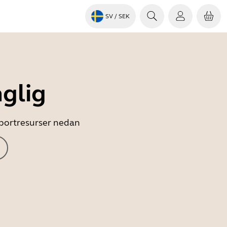
SV
/ SEK
nglig
upportresurser nedan