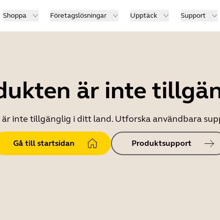
Shoppa
Företagslösningar
Upptäck
Support
ukten är inte tillgä
r inte tillgänglig i ditt land. Utforska användbara s
Gå till startsidan
Produktsupport