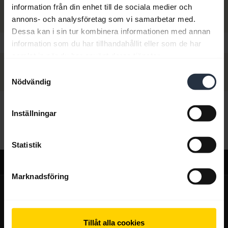
information från din enhet till de sociala medier och
annons- och analysföretag som vi samarbetar med.
Dessa kan i sin tur kombinera informationen med annan
information som du har tillhandahållit eller som de har
samlat in när du har använt deras tjänster.
Samtyckesval
Nödvändig
Hej,
Inställningar
Hur kan jag hjälpa dig idag?
Statistik
Support
Marknadsföring
expand_more
Om oss
Om Jabra
expand_more
Våra produkter
Tillåt alla cookies