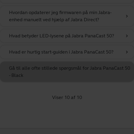
Hvordan opdaterer jeg firmwaren på min Jabra-
chevron_right
enhed manuelt ved hjælp af Jabra Direct?
Hvad betyder LED-lysene på Jabra PanaCast 50?
chevron_right
Hvad er hurtig start-guiden i Jabra PanaCast 50?
chevron_right
Gå til alle ofte stillede spørgsmål for Jabra PanaCast 50
- Black
Viser 10 af 10