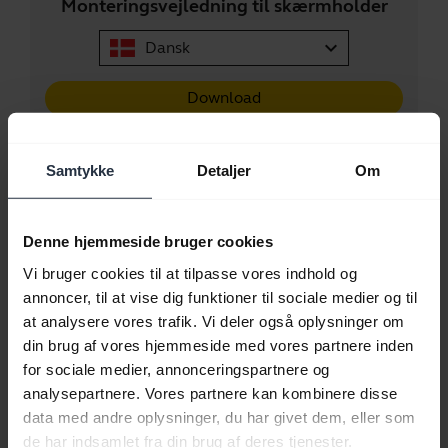
Monteringsvejledning til skærmholder
expand_more
Dansk
Download
Informationsark: Intelligente møderum
Samtykke
Detaljer
Om
expand_more
Engelsk
Denne hjemmeside bruger cookies
Download
Vi bruger cookies til at tilpasse vores indhold og
annoncer, til at vise dig funktioner til sociale medier og til
at analysere vores trafik. Vi deler også oplysninger om
din brug af vores hjemmeside med vores partnere inden
for sociale medier, annonceringspartnere og
Bordstander
analysepartnere. Vores partnere kan kombinere disse
data med andre oplysninger, du har givet dem, eller som
de har indsamlet fra din brug af deres tjenester.