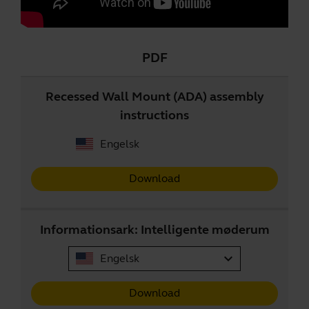
PDF
Recessed Wall Mount (ADA) assembly
instructions
Engelsk
Download
Informationsark: Intelligente møderum
expand_more
Engelsk
Download