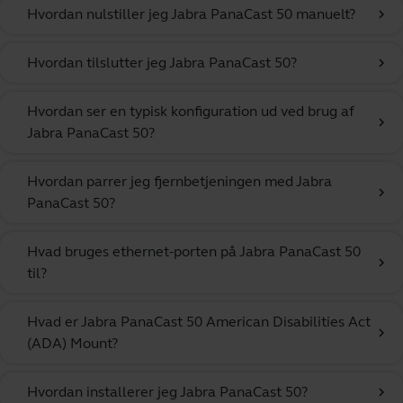
Hvordan nulstiller jeg Jabra PanaCast 50 manuelt?
chevron_right
Hvordan tilslutter jeg Jabra PanaCast 50?
chevron_right
Hvordan ser en typisk konfiguration ud ved brug af
chevron_right
Jabra PanaCast 50?
Hvordan parrer jeg fjernbetjeningen med Jabra
chevron_right
PanaCast 50?
Hvad bruges ethernet-porten på Jabra PanaCast 50
chevron_right
til?
Hvad er Jabra PanaCast 50 American Disabilities Act
chevron_right
(ADA) Mount?
Hvordan installerer jeg Jabra PanaCast 50?
chevron_right