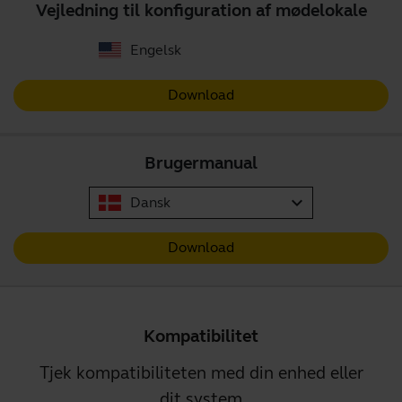
Vejledning til konfiguration af mødelokale
Engelsk
Download
Brugermanual
expand_more
Dansk
Download
Kompatibilitet
Tjek kompatibiliteten med din enhed eller
dit system