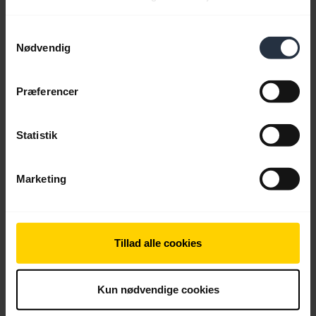
Samtykkevalg
Nødvendig
Præferencer
Statistik
PDF
Marketing
Samlevejledning til Bordstand
expand_more
Dansk
Tillad alle cookies
Download
Kun nødvendige cookies