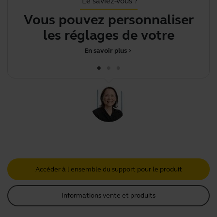
Le saviez-vous ?
Vous pouvez personnaliser
les réglages de votre appa
En savoir plus
chevron_right
Accéder à l'ensemble du support pour le produit
Informations vente et produits