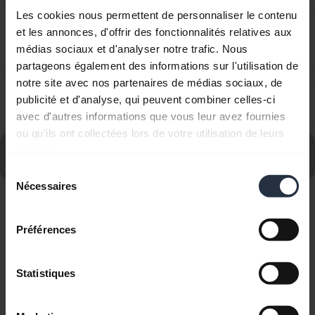
Les cookies nous permettent de personnaliser le contenu
Comment puis-je régler mon micro-casque comme
et les annonces, d'offrir des fonctionnalités relatives aux
étant l&apos;appareil audio par défaut sur mon
chevron_right
médias sociaux et d'analyser notre trafic. Nous
ordinateur Mac ?
partageons également des informations sur l'utilisation de
notre site avec nos partenaires de médias sociaux, de
Comment puis-je synchroniser mon statut de
publicité et d'analyse, qui peuvent combiner celles-ci
chevron_right
présence dans Jabra Direct ?
avec d'autres informations que vous leur avez fournies
ou qu'ils ont collectées lors de votre utilisation de leurs
Consultez le forum aux questions concernant le Jabra
services.
Biz 1900 USB Duo
Sélection
Nécessaires
du
consentement
Affichage de 5 sur 5
Préférences
Statistiques
Documents produits