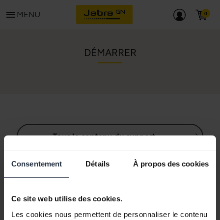
menu
MENU
DÉMARRER
Tous le contenu du support
Consentement
Détails
À propos des cookies
Ressources de démarrage
Ce site web utilise des cookies.
Guide d'appairage Bluetooth
Les cookies nous permettent de personnaliser le contenu