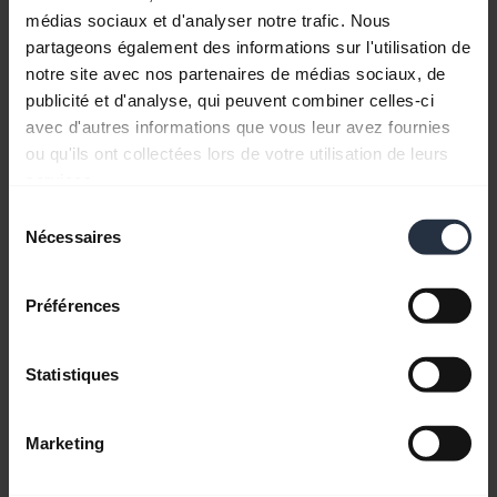
médias sociaux et d'analyser notre trafic. Nous
partageons également des informations sur l'utilisation de
notre site avec nos partenaires de médias sociaux, de
publicité et d'analyse, qui peuvent combiner celles-ci
avec d'autres informations que vous leur avez fournies
Maximisez les performances de votre
micro-casque Jabra
ou qu'ils ont collectées lors de votre utilisation de leurs
services.
Découvrez comment ajuster votre micro-casque
Sélection
Jabra pour optimiser votre confort de port, votre
Nécessaires
du
clarté vocale et votre qualité d'écoute. Lisez nos
consentement
conseils pour prendre soin et prolonger la durée
de vie de votre micro-casque Jabra Vidéo en
Préférences
anglais.
Statistiques
Marketing