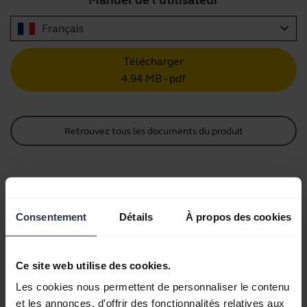
Manuel de l'utilisateur
expand_more
Français
Télécharger
4.94 MB - pdf
Retrouvez tous les documents du produit
Vidéos
Consentement
Détails
À propos des cookies
Ce site web utilise des cookies.
Les cookies nous permettent de personnaliser le contenu
et les annonces, d'offrir des fonctionnalités relatives aux