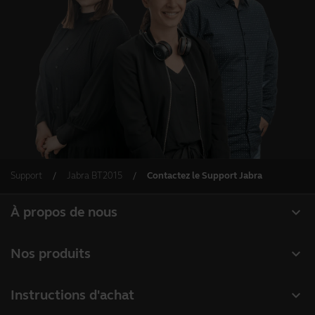
Support
Jabra BT2015
Contactez le Support Jabra
expand_more
À propos de nous
À propos de Jabra
expand_more
Nos produits
Carrières
Micro-casques
expand_more
Instructions d'achat
Durabilité
Speakerphones