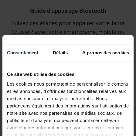
Guide d'appairage Bluetooth
Suivez ces étapes pour appairer votre Jabra
Cruiser2 avec votre smartphone, mobile ou
tablette.
Consentement
Détails
À propos des cookies
Sélectionnez votre système d'exploitation
Ce site web utilise des cookies.
Les cookies nous permettent de personnaliser le contenu
et les annonces, d'offrir des fonctionnalités relatives aux
Android
iOS
Autre
médias sociaux et d'analyser notre trafic. Nous
partageons également des informations sur l'utilisation de
notre site avec nos partenaires de médias sociaux, de
publicité et d'analyse, qui peuvent combiner celles-ci
avec d'autres informations que vous leur avez fournies
ou qu'ils ont collectées lors de votre utilisation de leurs