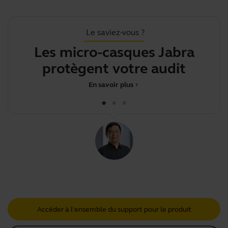
Le saviez-vous ?
Les micro-casques Jabra
protègent votre auditio
En savoir plus
chevron_right
Accéder à l'ensemble du support pour le produit